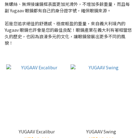
無螺絲、無焊接讓鏡框表面更加光滑外，不增加多餘重量，而且每
~
副 Yugaav 眼鏡都有自己的身分證字號，確保眼鏡來源。
若是您追求絕佳的舒適感、極度輕盈的重量，來自義大利境內的
Yugaav 眼鏡也許會是您的最佳良配！眼鏡產業在義大利有著相當悠
久的歷史，也因為浪漫多元的文化，讓眼鏡發展出更多不同的風
貌！
YUGAAV Excalibur
YUGAAV Swing