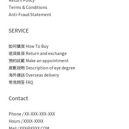
Return Policy
Terms & Conditions
Anti-Fraud Statement
SERVICE
如何購買 How To Buy
退貨換貨 Return and exchange
預約試戴 Make an appointment
度數說明 Description of eye degree
海外運送 Overseas delivery
常見問答 FAQ
Contact
Phone / XX-XXX-XXX-XXX
Hours / XXXX-XXXX
Mail / XXX@XXXX.COM