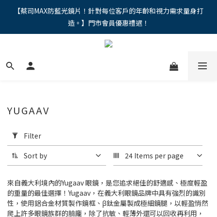
"馬年新章續寫，視界品味進階，限時禮遇 9 折無上限，12期分期
【蔡司MAX防藍光鏡片！針對每位客戶的年齡和視力需求量身打
造。】門市會員優惠禮遇！
免手續費。。
"馬年新章續寫，視界品味進階，限時禮遇 9 折無上限，12期分期
免手續費。。
YUGAAV
Apply
Filter
Filter
(0/20)
Sort by
24 Items per page
Price
Range
來自義大利境內的Yugaav 眼鏡，是您追求絕佳的舒適感、極度輕盈
(NT$)
的重量的最佳選擇！Yugaav，在義大利眼鏡品牌中具有強烈的識別
性，使用鋁合金材質製作鏡框、β鈦金屬製成極細鏡腿，以輕盈悄然
爬上許多眼鏡族群的臉龐，除了抗敏、輕薄外還可以回收再利用，