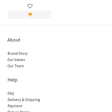
About
Brand Story
Our Values
Our Team
Help
FAQ
Delivery & Shipping
Payment