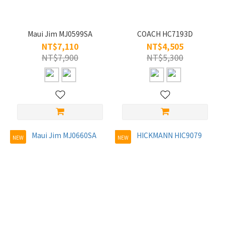
58mm
(1)
59mm
Maui Jim MJ0599SA
COACH HC7193D
(1)
NT$7,110
NT$4,505
NT$7,900
NT$5,300
看
更
多
適
用
運
NEW
NEW
動
(4)
兒
童
(2)
女