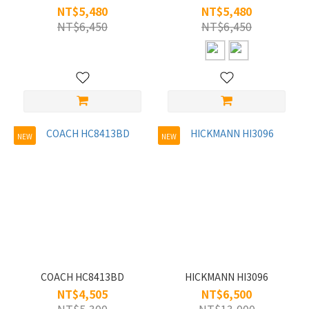
無
NT$5,480
NT$5,480
框
NT$6,450
NT$6,450
(32)
鏡
片
寬
XL/61-
65
NEW
NEW
(26)
L/56-
60
(153)
S/45-
49
(11)
COACH HC8413BD
HICKMANN HI3096
M/50-
NT$4,505
NT$6,500
55