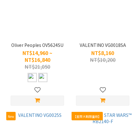
~
類
型
Oliver Peoples OV5624SU
VALENTINO VG0018SA
NT$14,960 ~
NT$8,160
兒
NT$16,840
NT$10,200
童
NT$21,050
(2)
太陽
眼鏡
(341)
眼
鏡
New
【星際大戰限量款】
框
(8)
尺