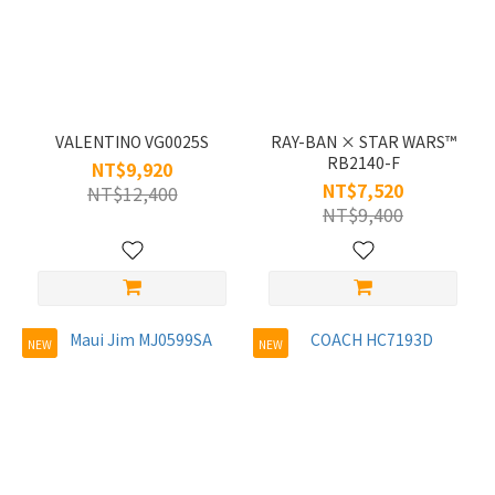
寸
50mm
(2)
53mm
VALENTINO VG0025S
RAY-BAN × STAR WARS™
(2)
RB2140-F
NT$9,920
56mm
NT$7,520
NT$12,400
(2)
NT$9,400
47mm
(1)
51mm
(1)
NEW
NEW
54mm
(1)
55mm
(1)