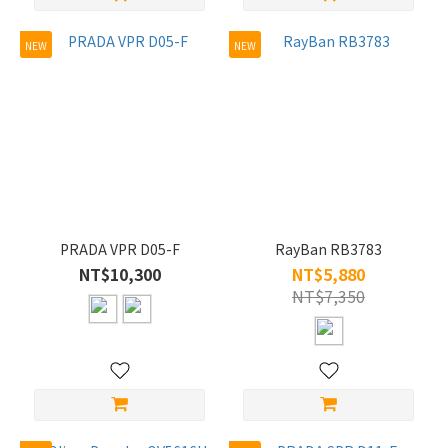
NEW
NEW
PRADA VPR D05-F
RayBan RB3783
NT$10,300
NT$5,880
NT$7,350