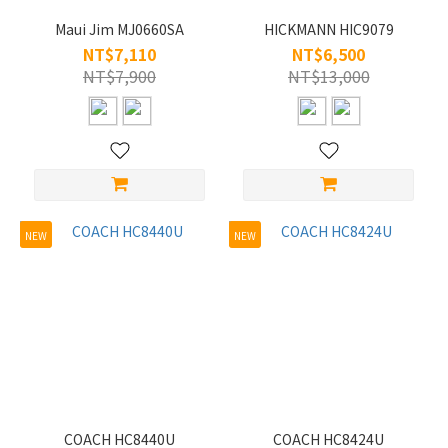
(240)
Maui Jim MJ0660SA
HICKMANN HIC9079
男
NT$7,110
NT$6,500
(258)
NT$7,900
NT$13,000
樣
式
寬
臉
(2)
NEW
NEW
眉
式
(2)
半
框
(6)
全框
(298)
COACH HC8440U
COACH HC8424U