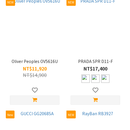
NEW
NEW
Oliver Peoples OV5616U
PRADA SPR D11-F
NT$11,920
NT$17,400
NT$14,900
New
NEW