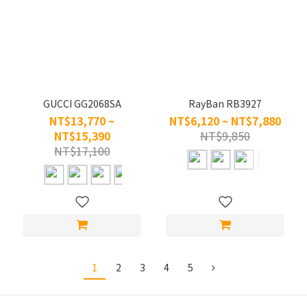
GUCCI GG2068SA
RayBan RB3927
NT$13,770 ~
NT$6,120 ~ NT$7,880
NT$15,390
NT$9,850
NT$17,100
1
2
3
4
5