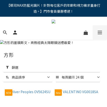
"馬年新章續寫，視界品味進階，限時禮遇 9 折無上限，12期分期
【蔡司MAX防藍光鏡片！針對每位客戶的年齡和視力需求量身打
造。】門市會員優惠禮遇！
免手續費。。
"馬年新章續寫，視界品味進階，限時禮遇 9 折無上限，12期分期
免手續費。。
方形
套
用
篩選
篩
選
商品排序
每頁顯示 24 個
(0/20)
NEW
New
價格
(NT$)