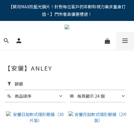
"馬年新章續寫，視界品味進階，限時禮遇 9 折無上限，12期分期
【蔡司MAX防藍光鏡片！針對每位客戶的年齡和視力需求量身打
造。】門市會員優惠禮遇！
免手續費。。
"馬年新章續寫，視界品味進階，限時禮遇 9 折無上限，12期分期
免手續費。。
【安儷】ANLEY
套
用
篩選
篩
選
商品排序
每頁顯示 24 個
(0/20)
價格
(NT$)