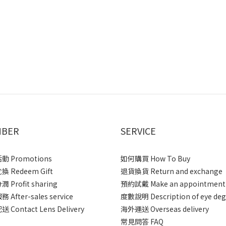
BER
SERVICE
 Promotions
如何購買 How To Buy
 Redeem Gift
退貨換貨 Return and exchange
 Profit sharing
預約試戴 Make an appointment
After-sales service
度數說明 Description of eye deg
 Contact Lens Delivery
海外運送 Overseas delivery
常見問答 FAQ