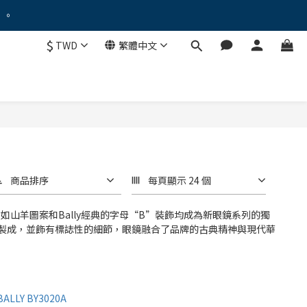
。。
。。
$
TWD
繁體中文
！
優惠禮遇！
。。
商品排序
每頁顯示 24 個
如山羊圖案和Bally經典的字母“B”裝飾均成為新眼鏡系列的獨
製成，並飾有標誌性的細節，眼鏡融合了品牌的古典精神與現代華