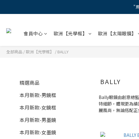
"
"
會員中心
歐洲【光學框】
歐洲【太陽眼鏡】
【蔡司M
"
全部商品
/
歐洲【光學框】
/
BALLY
BALLY
精選商品
本月新款-男鏡框
Bally眼鏡由創意
特細節，體現更為縝
本月新款-女鏡框
麗風尚，無論搭配正
本月新款-男墨鏡
本月新款-女墨鏡