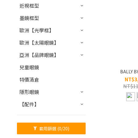
近視框型
墨鏡框型
歐洲【光學框】
歐洲【太陽眼鏡】
亞洲【品牌眼鏡】
兒童眼鏡
BALLY B
NT$3
特價清倉
NT$11
隱形眼鏡
【配件】
套用篩選
(0/20)