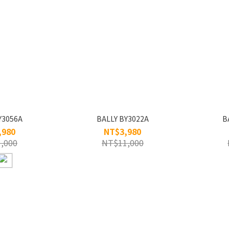
Y3056A
BALLY BY3022A
B
,980
NT$3,980
,000
NT$11,000