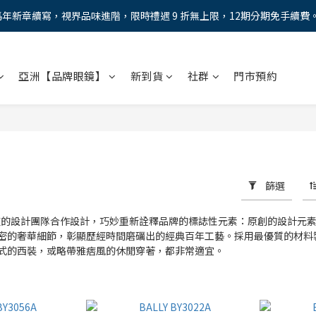
馬年新章續寫，視界品味進階，限時禮遇 9 折無上限，12期分期免手續費
馬年新章續寫，視界品味進階，限時禮遇 9 折無上限，12期分期免手續費
全新上市【全視線第九代變色鏡片GEN S】，門市配鏡享限時體驗優惠價
亞洲【品牌眼鏡】
新到貨
社群
門市預約
AX防藍光鏡片！針對每位客戶的年齡和視力需求量身打造。】門市會員
馬年新章續寫，視界品味進階，限時禮遇 9 折無上限，12期分期免手續費
篩選
總監的設計團隊合作設計，巧妙重新詮釋品牌的標誌性元素：原創的設計元素
密的奢華細節，彰顯歷經時間磨礪出的經典百年工藝。採用最優質的材料
式的西裝，或略帶雅痞風的休閒穿著，都非常適宜。