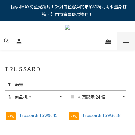
"馬年新章續寫，視界品味進階，限時禮遇 9 折無上限，12期分期
【蔡司MAX防藍光鏡片！針對每位客戶的年齡和視力需求量身打
造。】門市會員優惠禮遇！
免手續費。。
"馬年新章續寫，視界品味進階，限時禮遇 9 折無上限，12期分期
免手續費。。
TRUSSARDI
套
用
篩選
篩
選
商品排序
每頁顯示 24 個
(0/20)
NEW
NEW
價格
(NT$)