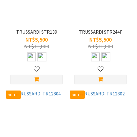
樣
式
眉
TRUSSARDI STR139
TRUSSARDI STR244F
式
NT$5,500
NT$5,500
(1)
NT$11,000
NT$11,000
全
框
(10)
鏡
片
寬
OUTLET
OUTLET
L/56-
60
(7)
M/50-