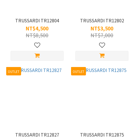
55 (3)
材
質
TRUSSARDI TR12804
TRUSSARDI TR12802
NT$4,500
NT$3,500
板
NT$8,500
NT$7,000
材
(9)
合
金
(2)
OUTLET
OUTLET
TRUSSARDI TR12827
TRUSSARDI TR12875