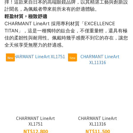
擇！這款來自日本的高端眼鏡品牌，以其精湛工藝與創新設
計聞名，為佩戴者帶來前所未有的舒適體驗。
~
輕盈材質，極致舒適
CHARMANT LineArt 採用專利材質「EXCELLENCE
TITAN」，這是一種獨特的鈦合金，不僅重量輕，還具有極
類
佳的柔韌性與耐用性。佩戴時幾乎感覺不到它的存在，讓您
型
全天候享受無壓力的舒適感。
眼
鏡
New
New
框
(52)
適
用
女
(49)
CHARMANT LineArt
CHARMANT LineArt
男
XL1751
XL11316
(5)
NT$12,800
NT$11,500