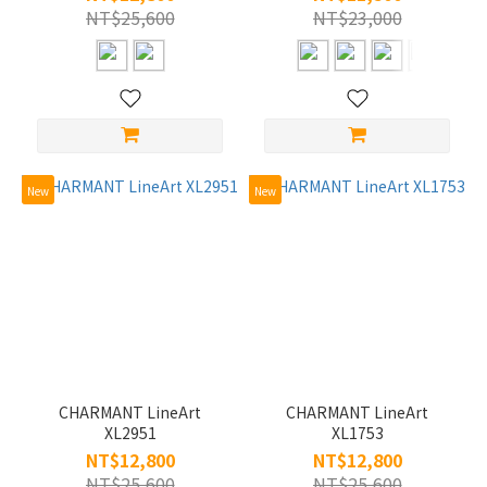
NT$25,600
NT$23,000
樣
式
半
框
(8)
全
New
New
框
(38)
無
框
(5)
鏡
片
寬
CHARMANT LineArt
CHARMANT LineArt
XL2951
XL1753
L/56-
NT$12,800
NT$12,800
60
NT$25,600
NT$25,600