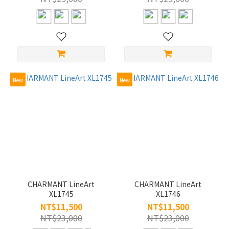
(2)
S/45-
49
(12)
M/50-
55
(38)
New
New
材
質
純
鈦
(52)
CHARMANT LineArt
CHARMANT LineArt
XL1745
XL1746
NT$11,500
NT$11,500
NT$23,000
NT$23,000