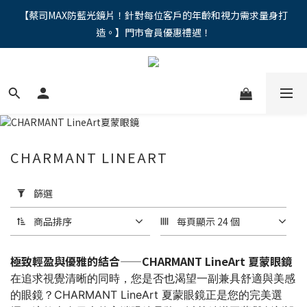
"馬年新章續寫，視界品味進階，限時禮遇 9 折無上限，12期分期
【蔡司MAX防藍光鏡片！針對每位客戶的年齡和視力需求量身打
造。】門市會員優惠禮遇！
免手續費。。
"馬年新章續寫，視界品味進階，限時禮遇 9 折無上限，12期分期
免手續費。。
CHARMANT LINEART
套
用
篩選
篩
選
商品排序
每頁顯示 24 個
(0/20)
極致輕盈與優雅的結合——CHARMANT LineArt 夏蒙眼鏡
價格
在追求視覺清晰的同時，您是否也渴望一副兼具舒適與美感
(NT$)
的眼鏡？CHARMANT LineArt 夏蒙眼鏡正是您的完美選