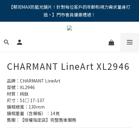
"馬年新章續寫，視界品味進階，限時禮遇 9 折無上限，12期分期
【蔡司MAX防藍光鏡片！針對每位客戶的年齡和視力需求量身打
造。】門市會員優惠禮遇！
免手續費。。
"馬年新章續寫，視界品味進階，限時禮遇 9 折無上限，12期分期
免手續費。。
CHARMANT LineArt XL2946
品牌：CHARMANT LineArt
型號：XL2946
材質：純鈦
尺寸：51□ 17-137
鏡框總寬：130mm
鏡框重量（含模板）：14克
售服：【授權指定店】完整售後服務