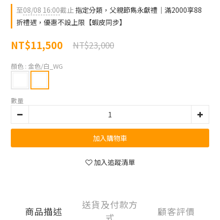
至
08/08 16:00
截止
指定分類，父親節雋永獻禮｜滿2000享88
折禮遇，優惠不設上限【蝦皮同步】
NT$11,500
NT$23,000
顏色
: 金色/白_WG
數量
加入購物車
加入追蹤清單
送貨及付款方
商品描述
顧客評價
式