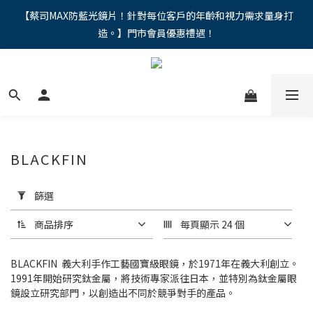
"馬年新章續寫，視界品味進階，限時禮遇 9 折無上限，12期分期
【蔡司MAX防藍光鏡片！針對每位客戶的年齡和視力需求量身打
造。】門市會員優惠禮遇！
免手續費。。
"馬年新章續寫，視界品味進階，限時禮遇 9 折無上限，12期分期
免手續費。。
BLACKFIN
套
用
篩選
篩
選
商品排序
每頁顯示 24 個
(0/20)
BLACKFIN 義大利手作工藝國寶級眼鏡，於1971年在義大利創立。
價格
1991年開始研究鈦金屬，將技術專家派往日本，並特別為鈦金屬眼
(NT$)
鏡設立研究部門，以創造出不同於競爭對手的產品。