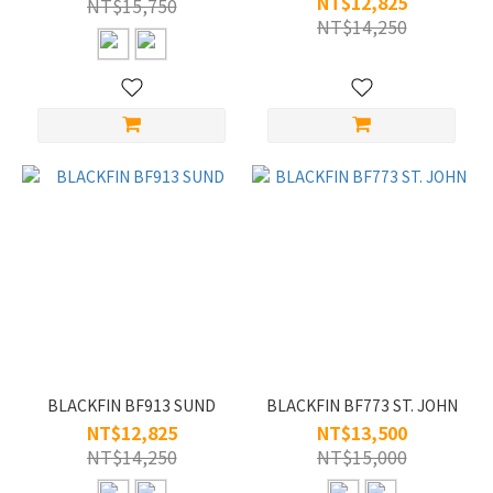
NT$12,825
NT$15,750
樣
NT$14,250
式
全
框
(12)
材
質
純
鈦
(12)
BLACKFIN BF913 SUND
BLACKFIN BF773 ST. JOHN
NT$12,825
NT$13,500
NT$14,250
NT$15,000