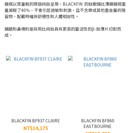
鏡框以質量輕的厚版純鈦呈現，BLACKFIN 的鈦眼鏡比薄鋼鏡框重
量減輕了40％，不會引起過敏和刺激，且不含鎳或其他重金屬的殘
~
留物，配戴時確保舒適性和人體相容性。
鏡腿和鼻橋則是採用比純鈦具有更高的靈活性的β-鈦薄片切割而
類
成。
型
眼
鏡
框
(12)
適
用
女
(5)
男
BLACKFIN BF937 CLAIRE
BLACKFIN BF860
(7)
EASTBOURNE
NT$14,175