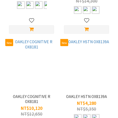
NT$14,300
54mm
(2)
58mm
(2)
56"
New
New
(1)
58"
(1)
適
用
運
動
OAKLEY COGNITIVE R
OAKLEY HSTN OX8139A
(4)
OX8181
NT$4,280
兒
NT$10,120
NT$5,350
童
NT$12,650