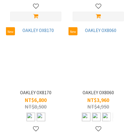
L/56-
60
(10)
S/45-
New
New
49
(2)
M/50-
55 (7)
材
質
純
OAKLEY OX8170
OAKLEY OX8060
鈦
NT$6,800
NT$3,960
(4)
NT$8,500
NT$4,950
板
材
(2)