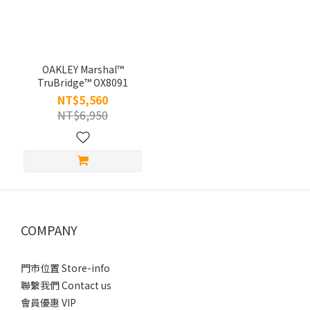
OAKLEY Marshal™
TruBridge™ OX8091
NT$5,560
NT$6,950
COMPANY
門市位置 Store-info
聯繫我們 Contact us
會員優惠 VIP