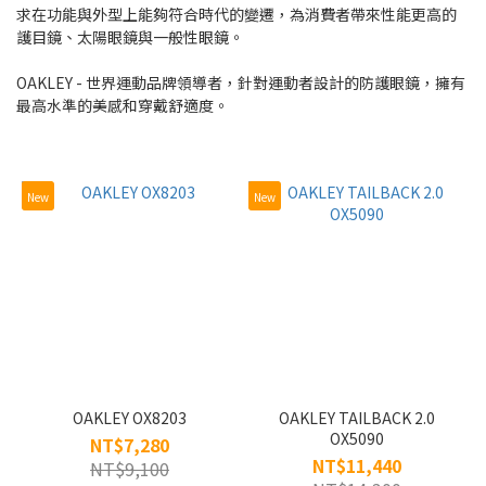
求在功能與外型上能夠符合時代的變遷，為消費者帶來性能更高的
護目鏡、太陽眼鏡與一般性眼鏡。
~
OAKLEY - 世界運動品牌領導者，針對運動者設計的防護眼鏡，擁有
最高水準的美感和穿戴舒適度。
類
型
兒
New
New
童
(4)
眼
鏡
框
(18)
尺
寸
OAKLEY OX8203
OAKLEY TAILBACK 2.0
OX5090
NT$7,280
56mm
NT$11,440
NT$9,100
(4)