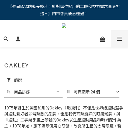
"馬年新章續寫，視界品味進階，限時禮遇 9 折無上限，12期分期
【蔡司MAX防藍光鏡片！針對每位客戶的年齡和視力需求量身打
造。】門市會員優惠禮遇！
免手續費。。
"馬年新章續寫，視界品味進階，限時禮遇 9 折無上限，12期分期
免手續費。。
OAKLEY
套
用
篩選
篩
選
商品排序
每頁顯示 24 個
(0/20)
1975年誕生於美國加州的Oakley（ 歐克利）不僅是世界級運動選手
價格
與運動愛好者非常熟悉的品牌，也是我們耳熟能詳的眼鏡潮牌。與
(NT$)
『運動』二字幾乎畫上等號的Oakley以生產運動用品和時尚配件為
主。1978年始，旗下團隊便用心研發、改良所生產的太陽眼鏡，務