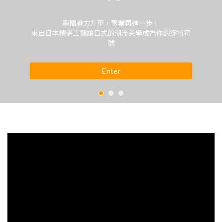
瞬間魅力升華，事業再進一步！
來自日本精湛工藝讓日式的潮流美學成為你的穿搭符
號
Enter