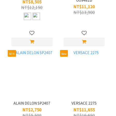
NT$8,505
NT$11,120
NT$12,150
NT$13,900
NEW
New
ALAIN DELON SP2407
VERSACE 2275
NT$2,750
NT$11,655
NT$5,500
NT$16,650