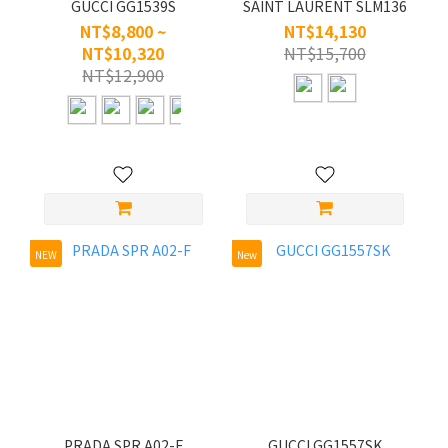
GUCCI GG1539S
SAINT LAURENT SLM136
NT$8,800 ~
NT$14,130
NT$10,320
NT$15,700
NT$12,900
NEW
New
PRADA SPR A02-F
GUCCI GG1557SK