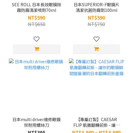
SEE ROLL 日本長效眼鏡除
日本SUPERIOR-F眼鏡片
霧防霧清潔噴劑70ml
清潔抗菌防霧劑100ml
NT$590
NT$590
NT$650
NT$750
日本multi driver維修眼鏡
【專屬訂製】CAESAR
架耐用螺絲刀
FLIP 凱撒翻轉前掛 - 讓你
的眼鏡瞬間變最潮的日本
NT$395
NT$3,980 ~ NT$4,980