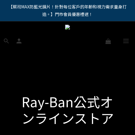
"馬年新章續寫，視界品味進階，限時禮遇 9 折無上限，12期分期
【蔡司MAX防藍光鏡片！針對每位客戶的年齡和視力需求量身打
造。】門市會員優惠禮遇！
免手續費。。
"馬年新章續寫，視界品味進階，限時禮遇 9 折無上限，12期分期
免手續費。。
Ray-Ban公式オ
ンラインストア