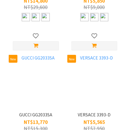
NT$14,800
NT$5,850
NT$29,600
NT$9,000
New
New
GUCCI GG2033SA
VERSACE 3393-D
NT$13,770
NT$5,565
NT$15,300
NT$7,950