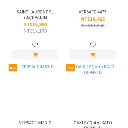
SAINT LAURENT SL
VERSACE 4475
732/F VADIM
NT$10,465
NT$15,390
NT$14,950
NT$17,100
New
New
VERSACE 4483-D
OAKLEY Qntm KATO
OO9481D