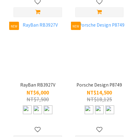
NEW
NEW
RayBan RB3927V
Porsche Design P8749
NT$6,000
NT$14,500
NT$7,500
NT$18,125