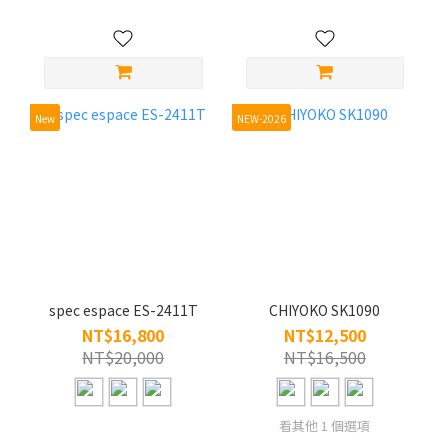
New
NEW-2026
spec espace ES-2411T
CHIYOKO SK1090
NT$16,800
NT$12,500
NT$20,000
NT$16,500
看其他 1 個選項