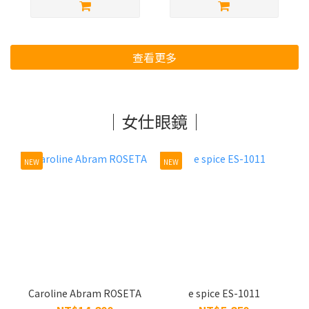
查看更多
｜女仕眼鏡｜
NEW
NEW
Caroline Abram ROSETA
e spice ES-1011