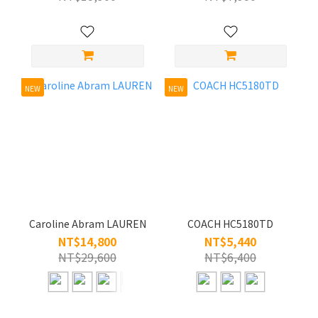
NEW
NEW
Caroline Abram LAUREN
COACH HC5180TD
NT$14,800
NT$5,440
NT$29,600
NT$6,400