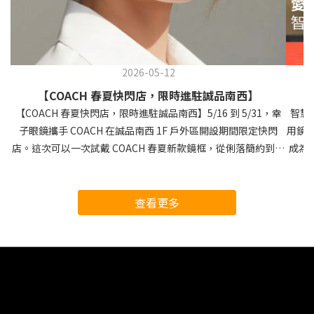
2026-05-12
【COACH 春夏快閃店，限時進駐誠品南西】
【COACH 春夏快閃店，限時進駐誠品南西】5/16 到 5/31，幸
智慧
子眼鏡攜手 COACH 在誠品南西 1F 戶外區開設期間限定快閃
用鏡
店。這次可以一次試戴 COACH 春夏新款鏡框，從俐落簡約到帶
成為
點個性的貓眼設計，現場直接看、直接戴，比單看照片更準。活
銷售
動期間到店參與，就能玩扭蛋抽獎。有機會帶走 COACH 精緻零
智慧
錢包、幸子眼鏡優惠折價券、COACH 獨家貼紙組。現場單筆消
一同體
查看更多
費滿 NT$7,000，再送 COACH 時尚耳環一副。贈品和抽獎獎項
1 日
都是限量，送完就沒有了，想挑新鏡框的話，這波很值得直接來
屬好
現場試戴。趁週末來誠品南西逛一趟，把春夏新款一次看齊，也
凡於活
順手試試今天的手氣。 地點｜誠品南西店 1F 戶外區 日期｜
「愛
2026/5/16 - 2026/5/31
入 E
得活