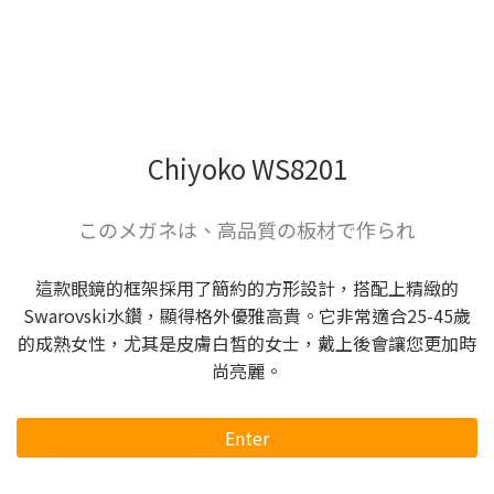
Chiyoko WS8201
このメガネは、高品質の板材で作られ
這款眼鏡的框架採用了簡約的方形設計，搭配上精緻的
Swarovski水鑽，顯得格外優雅高貴。它非常適合25-45歲
的成熟女性，尤其是皮膚白皙的女士，戴上後會讓您更加時
尚亮麗。
Enter