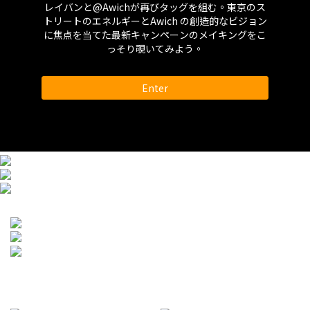
レイバンと‪@Awich‬が再びタッグを組む。東京のス
トリートのエネルギーとAwich の創造的なビジョン
に焦点を当てた最新キャンペーンのメイキングをこ
っそり覗いてみよう。
Enter
CHARMANT LineArt
OAKLEY SUNGLASSES
SPEC ESPACE