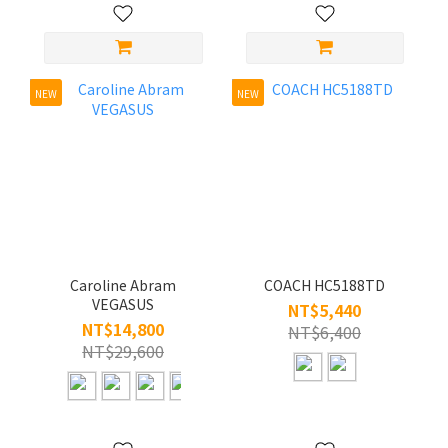
NEW
NEW
Caroline Abram
COACH HC5188TD
VEGASUS
NT$5,440
NT$14,800
NT$6,400
NT$29,600