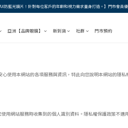
AX防藍光鏡片！針對每位客戶的年齡和視力需求量身打造。】門市會員
馬年新章續寫，視界品味進階，限時禮遇 9 折無上限，12期分期免手續費
馬年新章續寫，視界品味進階，限時禮遇 9 折無上限，12期分期免手續費
亞洲【品牌眼鏡】
新到貨
社群
門市預約
安心使用本網站的各項服務與資訊，特此向您說明本網站的隱私
您使用網站服務時收集到的個人識別資料。隱私權保護政策不適