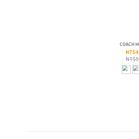
COACH H
NT$4
NT$5