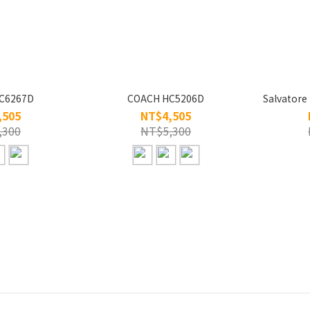
C6267D
COACH HC5206D
Salvator
,505
NT$4,505
,300
NT$5,300