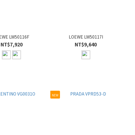
EWE LW50116F
LOEWE LW50117I
NT$7,920
NT$9,640
NEW