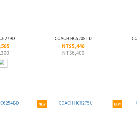
C6279D
COACH HC5208TD
CO
,505
NT$5,440
,300
NT$6,400
NEW
NEW