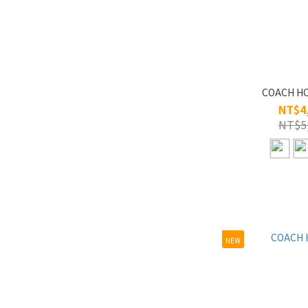
23Kt (1)
SPX纖維 (7)
塑鋼 (4)
鋁合金 (2)
COACH H
NT$4
薄鋼 (6)
NT$5
純鈦 (233)
板材 (326)
合金 (243)
看更多
NEW