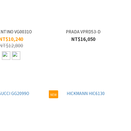
ENTINO VG0031O
PRADA VPRD53-D
NT$10,240
NT$16,050
NT$12,800
NEW