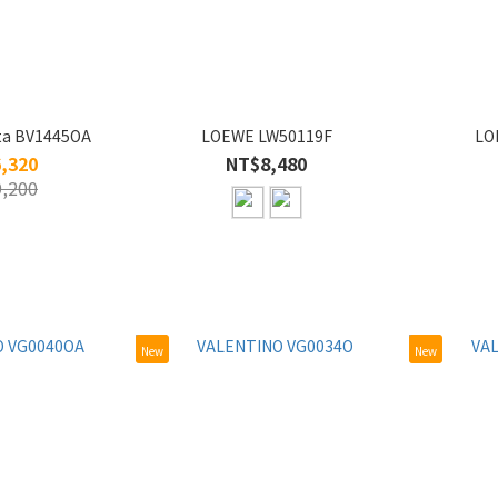
ta BV1445OA
LOEWE LW50119F
LO
,320
NT$8,480
,200
New
New