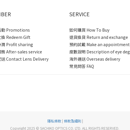
BER
SERVICE
 Promotions
如何購買 How To Buy
 Redeem Gift
退貨換貨 Return and exchange
 Profit sharing
預約試戴 Make an appointment
After-sales service
度數說明 Description of eye deg
 Contact Lens Delivery
海外運送 Overseas delivery
常見問答 FAQ
隱私條款
|
條款及細則
|
Copyright 2025 © SACHIKO OPTICS CO. LTD. ALL RIGHTS RESERVED.