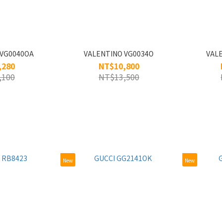
 VG0040OA
VALENTINO VG0034O
VAL
,280
NT$10,800
,100
NT$13,500
New
New