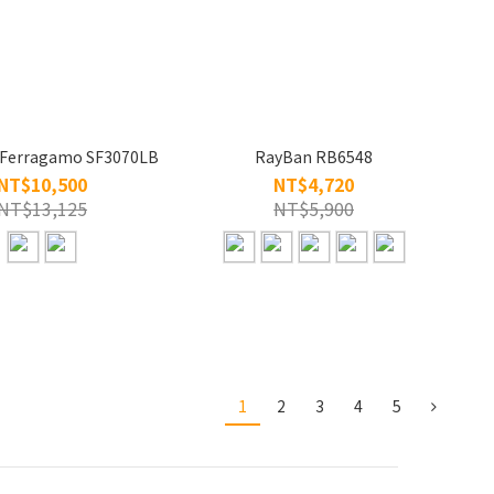
e Ferragamo SF3070LB
RayBan RB6548
NT$10,500
NT$4,720
NT$13,125
NT$5,900
1
2
3
4
5