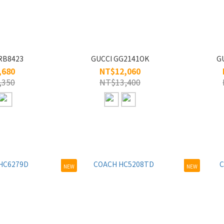
RB8423
GUCCI GG2141OK
G
,680
NT$12,060
,350
NT$13,400
NEW
NEW