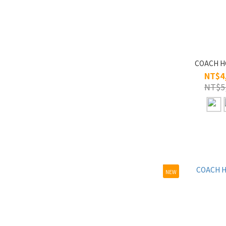
前掛 (2)
眉式 (7)
半框 (66)
COACH H
全框 (671)
NT$4
NT$5
無框 (66)
鏡片寬
XL/61-65 (3)
L/56-60 (165)
S/45-49 (77)
NEW
M/50-55 (559)
材質
木質 (1)