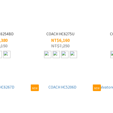
C6254BD
COACH HC6275U
C
,380
NT$6,160
,150
NT$7,250
NEW
NEW