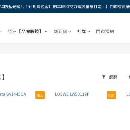
AX防藍光鏡片！針對每位客戶的年齡和視力需求量身打造。】門市會員
馬年新章續寫，視界品味進階，限時禮遇 9 折無上限，12期分期免手續費
馬年新章續寫，視界品味進階，限時禮遇 9 折無上限，12期分期免手續費
亞洲【品牌眼鏡】
新到貨
社群
門市預約
框】
篩選
NEW
NEW