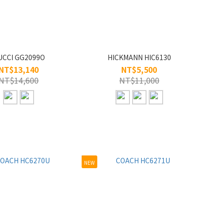
UCCI GG2099O
HICKMANN HIC6130
NT$13,140
NT$5,500
NT$14,600
NT$11,000
NEW