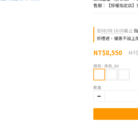
售服：【授權指定店】
至
08/08 16:00
截止
指
折禮遇，優惠不設上
NT$8,550
NT$
顏色
: 黑色_BK
數量