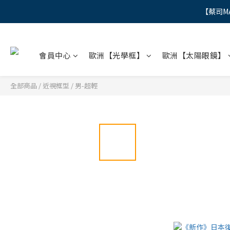
【蔡司M
"
"
會員中心
歐洲【光學框】
歐洲【太陽眼鏡】
全部商品
/
近視框型
/
男-超輕