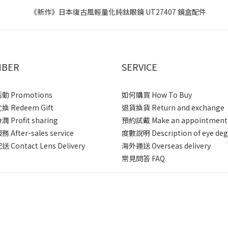
BER
SERVICE
 Promotions
如何購買 How To Buy
 Redeem Gift
退貨換貨 Return and exchange
 Profit sharing
預約試戴 Make an appointment
After-sales service
度數說明 Description of eye deg
 Contact Lens Delivery
海外運送 Overseas delivery
常見問答 FAQ