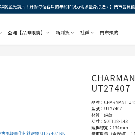
AX防藍光鏡片！針對每位客戶的年齡和視力需求量身打造。】門市會員
馬年新章續寫，視界品味進階，限時禮遇 9 折無上限，12期分期免手續費
馬年新章續寫，視界品味進階，限時禮遇 9 折無上限，12期分期免手續費
亞洲【品牌眼鏡】
新到貨
社群
門市預約
CHARMANT
UT27407
品牌：CHARMANT Urba
型號：UT27407
材質：純鈦
尺寸：50□ 18-143
鏡框總寬：134mm
鏡框重量（含模板）：11