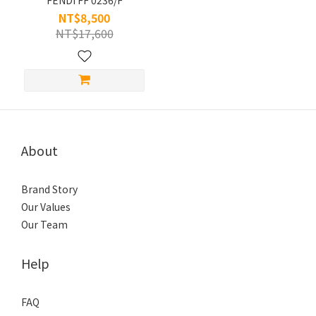
FENDI FF 0236/F
S/45-
NT$8,500
49
NT$17,600
(1)
Material
Acetate
(1)
About
Brand Story
Our Values
Our Team
Help
FAQ