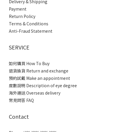
Delivery & Shipping
Payment
Return Policy
Terms & Conditions
Anti-Fraud Statement
SERVICE
如何購買 How To Buy
退貨換貨 Return and exchange
預約試戴 Make an appointment
度數說明 Description of eye degree
海外運送 Overseas delivery
常見問答 FAQ
Contact