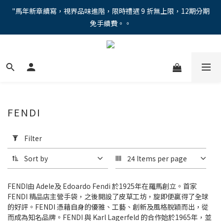
"馬年新章續寫，視界品味進階，限時禮遇 9 折無上限，12期分期
"馬年新章續寫，視界品味進階，限時禮遇 9 折無上限，12期分期
免手續費。。
免手續費。。
全新上市【全視線第九代變色鏡片GEN S】，門市配鏡享限時體驗
優惠價！
【蔡司MAX防藍光鏡片！針對每位客戶的年齡和視力需求量身打
造。】門市會員優惠禮遇！
FENDI
"馬年新章續寫，視界品味進階，限時禮遇 9 折無上限，12期分期
免手續費。。
Apply
Filter
Filter
(0/20)
Sort by
24 Items per page
Price
Range
FENDI由 Adele及 Edoardo Fendi 於1925年在羅馬創立。首家
(NT$)
FENDI 精品店主營手袋，之後開設了皮草工坊，旋即便贏得了全球
的好評。FENDI 憑藉自身的優雅、工藝、創新及風格脫穎而出，從
而成為知名品牌。FENDI 與 Karl Lagerfeld 的合作始於1965年，並