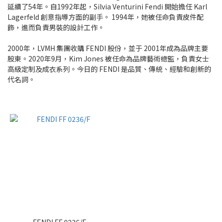
延續了54年。自1992年起，Silvia Venturini Fendi 開始擔任 Karl
~
Lagerfeld 創意指導方面的副手。 1994年，她被任命負責皮件配
飾，進而負責男裝的設計工作。
Type
2000年，LVMH 集團收購 FENDI 股份，並于 2001年成為品牌主要
股東。2020年9月，Kim Jones 被任命為品牌藝術總監，負責女士
Frame
高級定制及成衣系列。今日的 FENDI 是品質、傳統、經驗和創新的
(1)
代名詞。
For
people
WOMEN
(1)
Style
Full
(1)
Size