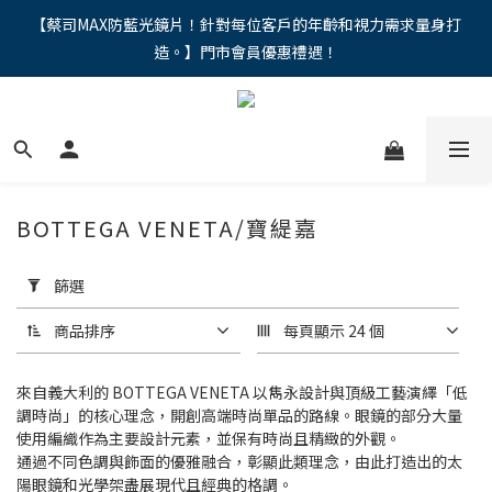
"馬年新章續寫，視界品味進階，限時禮遇 9 折無上限，12期分期
【蔡司MAX防藍光鏡片！針對每位客戶的年齡和視力需求量身打
造。】門市會員優惠禮遇！
免手續費。。
"馬年新章續寫，視界品味進階，限時禮遇 9 折無上限，12期分期
免手續費。。
BOTTEGA VENETA/寶緹嘉
套
用
篩選
篩
選
商品排序
每頁顯示 24 個
(0/20)
來自義大利的 BOTTEGA VENETA 以雋永設計與頂級工藝演繹「低
價格
調時尚」的核心理念，開創高端時尚單品的路線。眼鏡的部分大量
(NT$)
使用編織作為主要設計元素，並保有時尚且精緻的外觀。
通過不同色調與飾面的優雅融合，彰顯此類理念，由此打造出的太
陽眼鏡和光學架盡展現代且經典的格調。