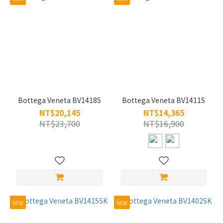
(10)
男
(8)
樣
式
全
框
Bottega Veneta BV1418S
Bottega Veneta BV1411S
(10)
NT$20,145
NT$14,365
NT$23,700
NT$16,900
無
框
(1)
鏡
片
寬
NEW
NEW
L/56-