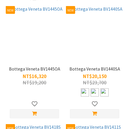
~
NEW
NEW
類
型
太
陽
眼
鏡
Bottega Veneta BV1445OA
Bottega Veneta BV1440SA
(10)
NT$16,320
NT$20,150
眼
NT$19,200
NT$23,700
鏡
框
(1)
適
用
女
NEW
NEW