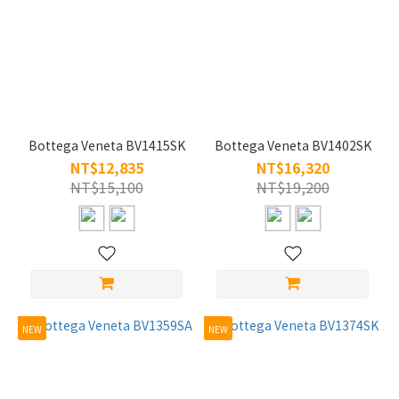
60
(3)
S/45-
49
(1)
M/50-
55 (5)
Bottega Veneta BV1415SK
Bottega Veneta BV1402SK
NT$12,835
NT$16,320
材
NT$15,100
NT$19,200
質
板
材
(9)
合
金
NEW
NEW
(5)