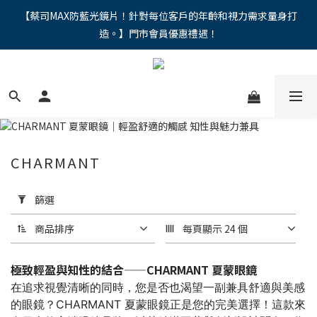
"馬年新章續寫，視界品味進階，限時禮遇 9 折無上限，12期分期
【蔡司MAX防藍光鏡片！針對每位客戶的年齡和視力需求量身打
造。】門市會員優惠禮遇！
免手續費。。
"馬年新章續寫，視界品味進階，限時禮遇 9 折無上限，12期分期
免手續費。。
CHARMANT
套
用
篩選
篩
選
商品排序
每頁顯示 24 個
(0/20)
極致輕盈與知性的結合——CHARMANT 夏蒙眼鏡
價格
在追求視覺清晰的同時，您是否也渴望一副兼具舒適與美感
(NT$)
的眼鏡？CHARMANT 夏蒙眼鏡正是您的完美選擇！這款來