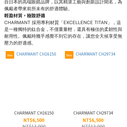
自日本的高端眼鏡品牌，以其精湛工藝與創新設計聞名，為
佩戴者帶來前所未有的舒適體驗。
~
輕盈材質，極致舒適
CHARMANT 採用專利材質「EXCELLENCE TITAN」，這
是一種獨特的鈦合金，不僅重量輕，還具有極佳的柔韌性與
類
耐用性。佩戴時幾乎感覺不到它的存在，讓您全天候享受無
型
壓力的舒適感。
眼
鏡
New
New
框
(8)
適
用
女
(2)
CHARMANT CH16150
CHARMANT CH29734
男
NT$6,500
NT$6,500
(6)
NT$13,000
NT$13,000