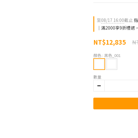
至
08/17 16:00
截止
指
｜滿2000享9折禮
NT$12,835
NT
顏色
: 黑色_001
數量