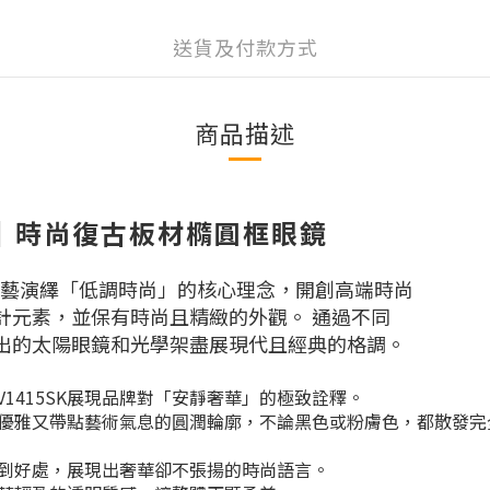
送貨及付款方式
商品描述
寶緹嘉｜時尚復古板材橢圓框眼鏡
與頂級工藝演繹「低調時尚」的核心理念，開創高端時尚
計元素，並保有時尚且精緻的外觀。 通過不同
出的太陽眼鏡和光學架盡展現代且經典的格調。
以BV1415SK展現品牌對「安靜奢華」的極致詮釋。
優雅又帶點藝術氣息的圓潤輪廓，不論黑色或粉膚色，都散發完
到好處，展現出奢華卻不張揚的時尚語言。