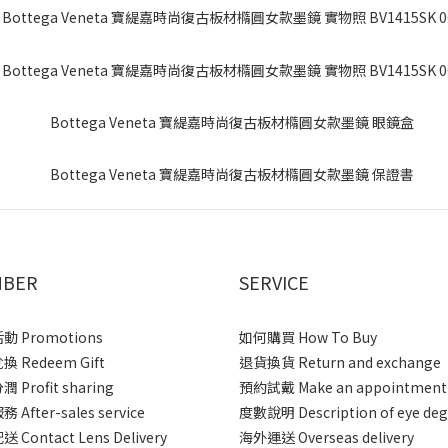
BER
SERVICE
 Promotions
如何購買 How To Buy
 Redeem Gift
退貨換貨 Return and exchange
 Profit sharing
預約試戴 Make an appointment
After-sales service
度數說明 Description of eye deg
 Contact Lens Delivery
海外運送 Overseas delivery