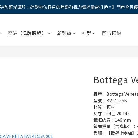
AX防藍光鏡片！針對每位客戶的年齡和視力需求量身打造。】門市會員
馬年新章續寫，視界品味進階，限時禮遇 9 折無上限，12期分期免手續費
馬年新章續寫，視界品味進階，限時禮遇 9 折無上限，12期分期免手續費
亞洲【品牌眼鏡】
新到貨
社群
門市預約
Bottega 
品牌：Bottega Venet
型號：BV1415SK
材質：板材
尺寸：54□ 20 145
鏡框總寬：146mm
鏡框重量（含模板）：35
售服：【授權指定店】