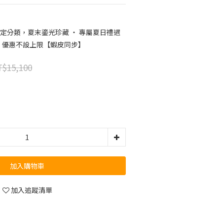
定分類，夏末鎏光珍藏 ‧ 專屬夏日禮遇
遇，優惠不設上限【蝦皮同步】
$15,100
加入購物車
加入追蹤清單