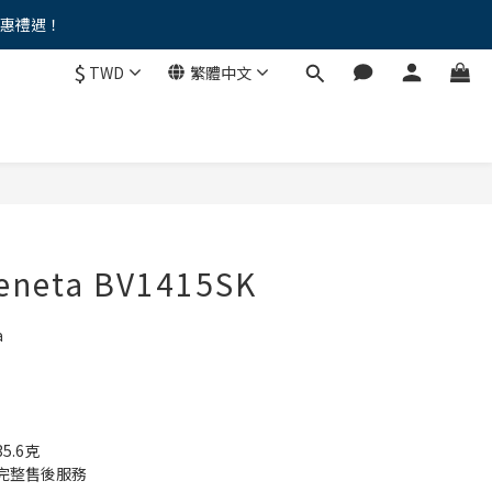
優惠禮遇！
。。
$
TWD
繁體中文
。。
Veneta BV1415SK
a
.6克
完整售後服務