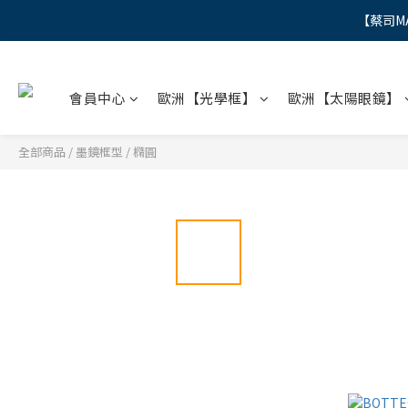
【蔡司M
"
"
會員中心
歐洲【光學框】
歐洲【太陽眼鏡】
全部商品
/
墨鏡框型
/
橢圓