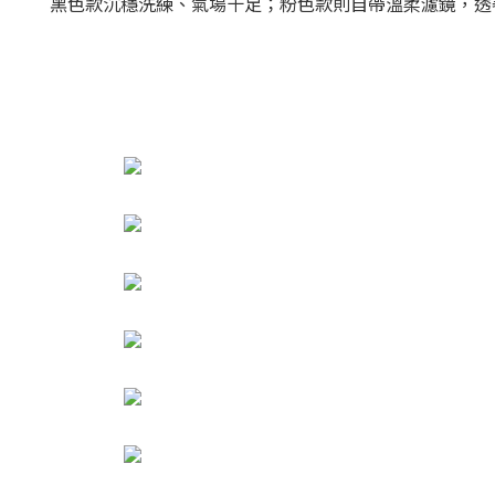
黑色款沉穩洗練、氣場十足；粉色款則自帶溫柔濾鏡，透