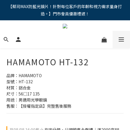
"馬年新章續寫，視界品味進階，限時禮遇 9 折無上限，12期分期
【蔡司MAX防藍光鏡片！針對每位客戶的年齡和視力需求量身打
造。】門市會員優惠禮遇！
免手續費。。
"馬年新章續寫，視界品味進階，限時禮遇 9 折無上限，12期分期
免手續費。。
HAMAMOTO HT-132
品牌：HAMAMOTO
型號：HT-132
材質：鋁合金
尺寸：56□17 135 
用途：男適用光學眼鏡
售服：【授權指定店】完整售後服務
至
08/08 16:00
截止
指定分類，父親節雋永獻禮｜滿2000享88