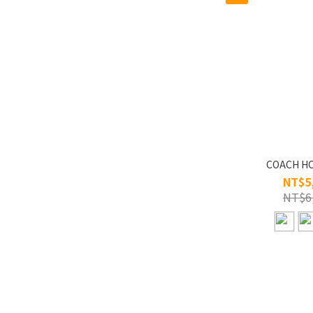
COACH H
NT$5
NT$6