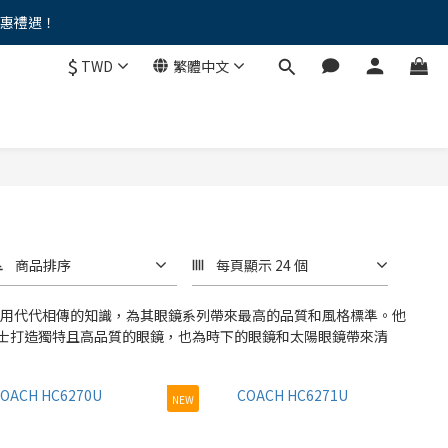
優惠禮遇！
。。
$
TWD
繁體中文
。。
商品排序
每頁顯示 24 個
業，利用代代相傳的知識，為其眼鏡系列帶來最高的品質和風格標準。他
士打造獨特且高品質的眼鏡，也為時下的眼鏡和太陽眼鏡帶來清
NEW