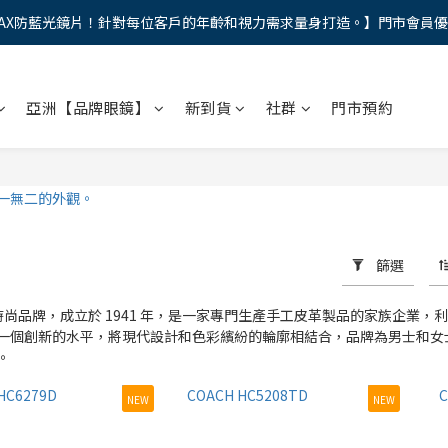
AX防藍光鏡片！針對每位客戶的年齡和視力需求量身打造。】門市會員
馬年新章續寫，視界品味進階，限時禮遇 9 折無上限，12期分期免手續費
馬年新章續寫，視界品味進階，限時禮遇 9 折無上限，12期分期免手續費
亞洲【品牌眼鏡】
新到貨
社群
門市預約
篩選
的時尚品牌，成立於 1941 年，是一家專門生產手工皮革製品的家族企
一個創新的水平，將現代設計和色彩繽紛的輪廓相結合，品牌為男士和女
。
NEW
NEW