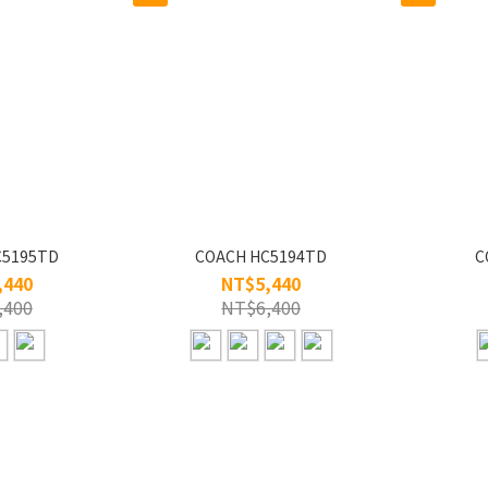
C5195TD
COACH HC5194TD
C
,440
NT$5,440
,400
NT$6,400