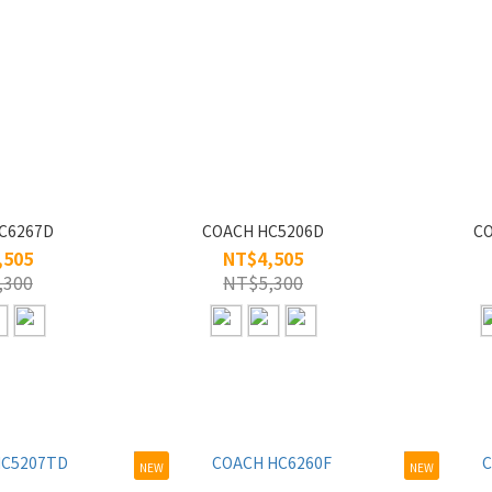
C6267D
COACH HC5206D
CO
,505
NT$4,505
,300
NT$5,300
NEW
NEW