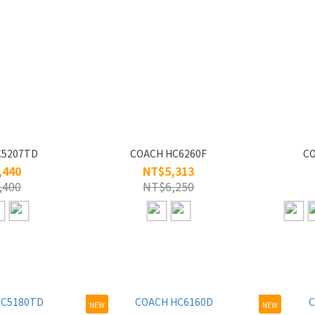
C5207TD
COACH HC6260F
CO
,440
NT$5,313
,400
NT$6,250
NEW
NEW