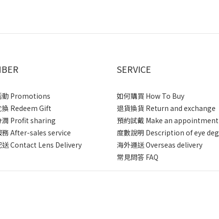
BER
SERVICE
 Promotions
如何購買 How To Buy
 Redeem Gift
退貨換貨 Return and exchange
 Profit sharing
預約試戴 Make an appointment
After-sales service
度數說明 Description of eye deg
 Contact Lens Delivery
海外運送 Overseas delivery
常見問答 FAQ