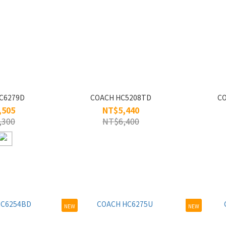
C6279D
COACH HC5208TD
CO
,505
NT$5,440
,300
NT$6,400
NEW
NEW