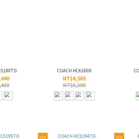
C5180TD
COACH HC6160D
CO
,440
NT$4,505
,400
NT$5,300
NEW
NEW