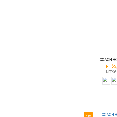
COACH H
NT$5
NT$6
NEW