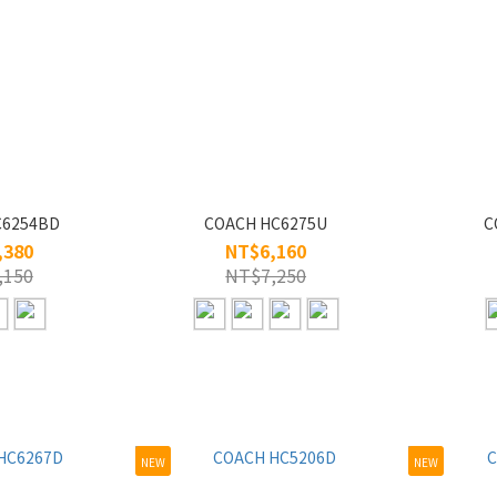
C6254BD
COACH HC6275U
C
,380
NT$6,160
,150
NT$7,250
NEW
NEW