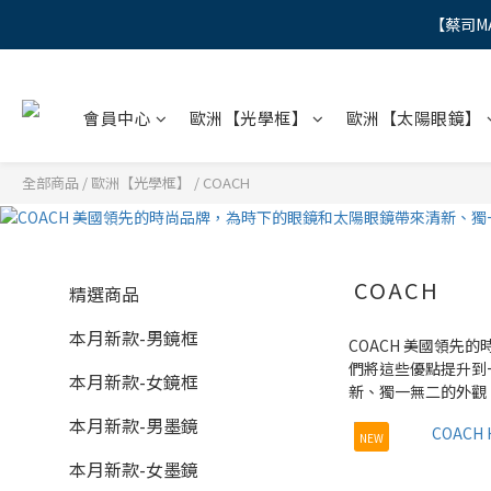
【蔡司M
"
"
會員中心
歐洲【光學框】
歐洲【太陽眼鏡】
全部商品
/
歐洲【光學框】
/
COACH
COACH
精選商品
本月新款-男鏡框
COACH 美國領先
們將這些優點提升到
本月新款-女鏡框
新、獨一無二的外觀
本月新款-男墨鏡
NEW
本月新款-女墨鏡