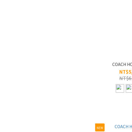
COACH H
NT$5
NT$6
NEW