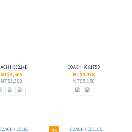
ACH HC6214D
COACH HC6175D
NT$4,505
NT$4,378
NT$5,300
NT$5,150
NEW