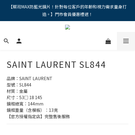
"馬年新章續寫，視界品味進階，限時禮遇 9 折無上限，12期分期
【蔡司MAX防藍光鏡片！針對每位客戶的年齡和視力需求量身打
造。】門市會員優惠禮遇！
免手續費。。
"馬年新章續寫，視界品味進階，限時禮遇 9 折無上限，12期分期
免手續費。。
SAINT LAURENT SL844
品牌：SAINT LAURENT
型號：SL844
材質：金屬
尺寸：53□ 18 145
鏡框總寬：144mm
鏡框重量（含模板）：13克
【官方授權指定店】完整售後服務