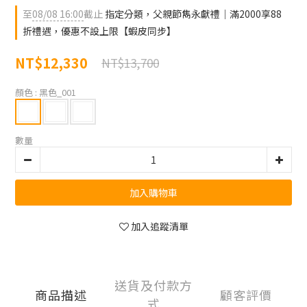
至
08/08 16:00
截止
指定分類，父親節雋永獻禮｜滿2000享88
折禮遇，優惠不設上限【蝦皮同步】
NT$12,330
NT$13,700
顏色
: 黑色_001
數量
加入購物車
加入追蹤清單
送貨及付款方
商品描述
顧客評價
式