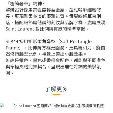
「極簡奢華」精神。
整體設計採用高強度輕盈金屬，鏡框輪廓細膩修
長，展現剛柔並濟的優雅氣質。鏡腳線條筆直俐
落，搭配細節處低調的刻紋與品牌字樣，處處展現
Saint Laurent 對比例與質感的精準掌握。
SL844 採用矩形柔角造型（Soft Rectangle
Frame），比傳統方框更圓潤、更具親和力，能自
然修飾臉型比例，視覺上帶出小臉效果。
無論是銀
色
、黑色或香檳金配色，都能與不同膚色
與穿搭風格完美契合，呈現出理性冷調的美學氛
圍。
了解更多