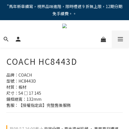
"馬年新章續寫，視界品味進階，限時禮遇 9 折無上限，12期分期
"馬年新章續寫，視界品味進階，限時禮遇 9 折無上限，12期分期
免手續費。。
免手續費。。
全新上市【全視線第九代變色鏡片GEN S】，門市配鏡享限時體驗
優惠價！
【蔡司MAX防藍光鏡片！針對每位客戶的年齡和視力需求量身打
造。】門市會員優惠禮遇！
COACH HC8443D
"馬年新章續寫，視界品味進階，限時禮遇 9 折無上限，12期分期
免手續費。。
品牌：COACH
型號：HC8443D
材質：板材
尺寸：54 □ 17 145
鏡框總寬：132mm
售服：【授權指定店】完整售後服務
至
08/17 16:00
截止
指定分類，夏末鎏光珍藏 ‧ 專屬夏日禮遇