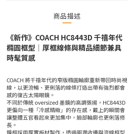
商品描述
《新作》
COACH HC8443D 千禧年代
橢圓框型｜厚框線條與精品細節兼具
時髦質感
COACH 將千禧年代的窄版橢圓輪廓重新帶回時尚視
線，以更流暢、更俐落的線條打造出帶有強烈都會
感的復古太陽眼鏡。
不同於傳統 oversized 墨鏡的高調張揚，HC8443D
更偏向一種「冷感精緻」的存在感，戴上的瞬間會
讓整體五官看起來更加集中，臉部輪廓也更俐落修
長。
鏡框採用厚實板材製作，透過圓潤收邊與流線框型