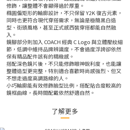
修飾，讓整體不會顯得過於厚重。
橢圓偏矩形的輪廓設計，不只保留 Y2K 復古元素，
同時也更符合現代穿搭需求，無論是極簡黑白造
型、街頭風格，甚至正式感西裝穿搭都能自然融
入。
鏡腳部分則加入 COACH 經典 C Logo 與立體壓紋細
節，低調中維持品牌辨識度，不會過度浮誇卻依然
保有精品配件該有的精緻感。
搭配深色鏡片後，不只能修飾眼神銳利度，也能讓
整體造型更完整，特別適合喜歡時尚感強烈、但又
不想走過度高調路線的人。
小巧輪廓能有效修飾臉型比例，搭配貼合度較高的
鏡框曲線，長時間配戴依然舒適自然。
了解更多