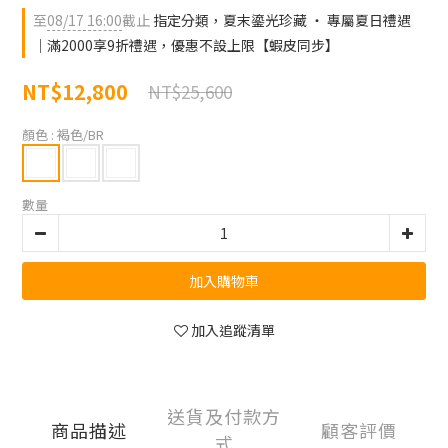
至
08/17 16:00
截止
指定分類，夏末鎏光珍藏 ‧ 專屬夏日禮遇
｜滿2000享9折禮遇，優惠不設上限【蝦皮同步】
NT$12,800
NT$25,600
顏色
: 褐色/BR
數量
加入購物車
加入追蹤清單
送貨及付款方
商品描述
顧客評價
式