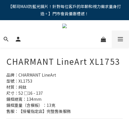
"馬年新章續寫，視界品味進階，限時禮遇 9 折無上限，12期分期
【蔡司MAX防藍光鏡片！針對每位客戶的年齡和視力需求量身打
造。】門市會員優惠禮遇！
免手續費。。
"馬年新章續寫，視界品味進階，限時禮遇 9 折無上限，12期分期
免手續費。。
CHARMANT LineArt XL1753
品牌：CHARMANT LineArt
型號：XL1753
材質：純鈦
尺寸：52 □16 - 137
鏡框總寬：134mm
鏡框重量（含模板）：13克
售服：【授權指定店】完整售後服務