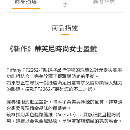
商品描述
顧客評價
式
商品描述
《新作》
蒂芙尼時尚女士
墨鏡
Tiffany TF2262-F眼鏡將品牌傳統的珠寶設計元素與實用
功能相結合，完美詮釋了優雅與時尚的平衡。
如果您正在尋找一副既能滿足日常需求又能彰顯個人魅力
的眼鏡，這款TF2262-F將是您的不二之選。
經典貓眼式框型設計，增添了柔美與幹練的氣質，非常適
合想要展現精緻品味的佩戴者。
鏡框採用黑色醋酸纖維（Acetate），質感細膩且輕巧耐
用。鏡腿以金色金屬點綴，呈現奢華與精緻的完美融合。