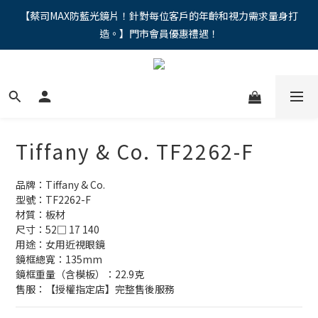
"馬年新章續寫，視界品味進階，限時禮遇 9 折無上限，12期分期
【蔡司MAX防藍光鏡片！針對每位客戶的年齡和視力需求量身打
造。】門市會員優惠禮遇！
免手續費。。
"馬年新章續寫，視界品味進階，限時禮遇 9 折無上限，12期分期
免手續費。。
Tiffany & Co. TF2262-F
品牌：Tiffany & Co.
型號：TF2262-F
材質：板材
尺寸：52□ 17 140
用途：女用近視眼鏡
鏡框總寬：135mm
鏡框重量（含模板）：22.9克
售服：【授權指定店】完整售後服務