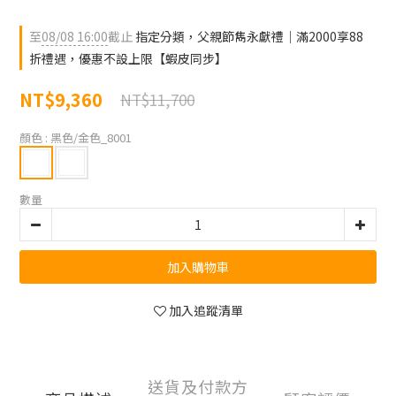
至
08/08 16:00
截止
指定分類，父親節雋永獻禮｜滿2000享88
折禮遇，優惠不設上限【蝦皮同步】
NT$9,360
NT$11,700
顏色
: 黑色/金色_8001
數量
加入購物車
加入追蹤清單
送貨及付款方