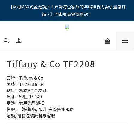
"馬年新章續寫，視界品味進階，限時禮遇 9 折無上限，12期分期
【蔡司MAX防藍光鏡片！針對每位客戶的年齡和視力需求量身打
造。】門市會員優惠禮遇！
免手續費。。
"馬年新章續寫，視界品味進階，限時禮遇 9 折無上限，12期分期
免手續費。。
Tiffany & Co TF2208
品牌：Tiffany & Co
型號：TF2208 8334
材質：板材+合金材質
尺寸：52□ 16 140
用途：女用光學鏡框
售服：【授權指定店】完整售後服務
配鏡/ 禮物包裝請聯繫客服