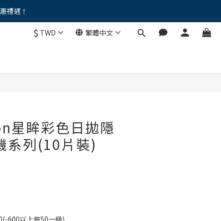
優惠禮遇！
。。
$
TWD
繁體中文
。。
ron星眸彩色日拋隱
機系列(10片裝)
0(-600以上每50一級)