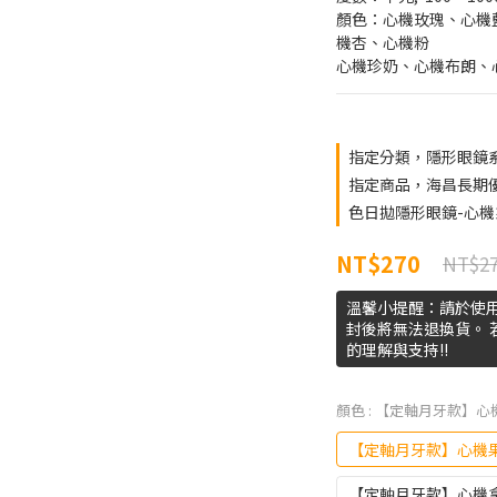
顏色：心機玫瑰、心機
機杏、心機粉
心機珍奶、心機布朗、心
指定分類，隱形眼鏡系
指定商品，海昌長期優
色日拋隱形眼鏡-心機
NT$270
NT$2
溫馨小提醒：請於使
封後將無法退換貨。
的理解與支持!!
顏色
: 【定軸月牙款】心
【定軸月牙款】心機
【定軸月牙款】心機