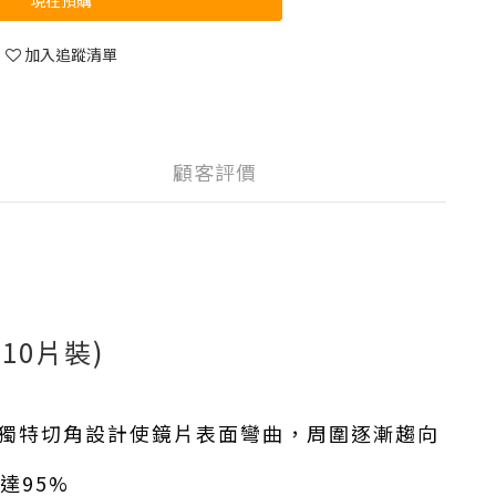
現在預購
加入追蹤清單
顧客評價
10片裝)
。獨特切角設計使鏡片表面彎曲，周圍逐漸趨向
達95%