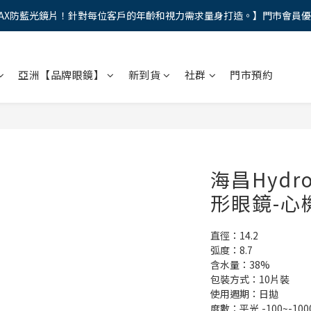
AX防藍光鏡片！針對每位客戶的年齡和視力需求量身打造。】門市會員
馬年新章續寫，視界品味進階，限時禮遇 9 折無上限，12期分期免手續費
馬年新章續寫，視界品味進階，限時禮遇 9 折無上限，12期分期免手續費
亞洲【品牌眼鏡】
新到貨
社群
門市預約
海昌Hyd
形眼鏡-心
直徑：14.2
弧度：8.7
含水量：38%
包裝方式：10片裝
使用週期：日拋
度數：平光,-100~-100