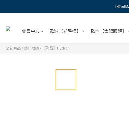
【蔡司M
"
"
會員中心
歐洲【光學框】
歐洲【太陽眼鏡】
全部商品
/
隱形眼鏡
/
【海昌】Hydron