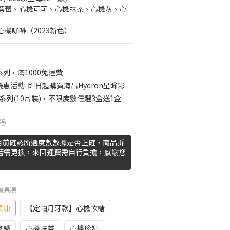
藍莓、心機可可、心機抹茶、心機灰、心
機咖啡（2023新色）
列，滿1000免運費
惠活動-即日起購買海昌Hydron星眸彩
系列(10片裝)，不限度數任選3盒送1盒
75
用前確認所選度數數據是否正確，商品拆
 若需更換，來回運費需自行負擔，感謝您
機果凍
果凍
【定軸月牙款】心機軟糖
拿鐵
心機抹茶
心機珍奶