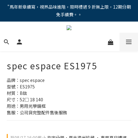
"馬年新章續寫，視界品味進階，限時禮遇 9 折無上限，12期分期
"馬年新章續寫，視界品味進階，限時禮遇 9 折無上限，12期分期
免手續費。。
免手續費。。
全新上市【全視線第九代變色鏡片GEN S】，門市配鏡享限時體驗
優惠價！
【蔡司MAX防藍光鏡片！針對每位客戶的年齡和視力需求量身打
造。】門市會員優惠禮遇！
spec espace ES1975
"馬年新章續寫，視界品味進階，限時禮遇 9 折無上限，12期分期
免手續費。。
品牌：spec espace
型號：ES1975
材質：B鈦
尺寸：52□ 18 140
用途：男用光學鏡框
售服：公司貨完整配件售後服務
至
08/17 16:00
截止
指定分類，夏末鎏光珍藏 ‧ 專屬夏日禮遇