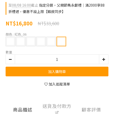
至
08/08 16:00
截止
指定分類，父親節雋永獻禮｜滿2000享88
折禮遇，優惠不設上限【蝦皮同步】
NT$16,800
NT$33,600
顏色
: 紅色_06
數量
加入購物車
加入追蹤清單
送貨及付款方
商品描述
顧客評價
式