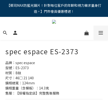
"馬年新章續寫，視界品味進階，限時禮遇 9 折無上限，12期分期
【蔡司MAX防藍光鏡片！針對每位客戶的年齡和視力需求量身打
造。】門市會員優惠禮遇！
免手續費。。
"馬年新章續寫，視界品味進階，限時禮遇 9 折無上限，12期分期
免手續費。。
spec espace ES-2373
品牌：spec espace
型號：ES-2373
材質：B鈦
尺寸：46□ 21 140
鏡框總寬：124mm
鏡框重量（含模板）：14.3克
售服：【授權指定店】完整售後服務