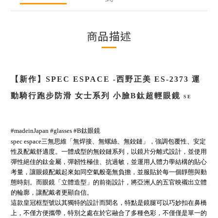
商品描述
【新作】
SPEC ESPACE
-
西野正美
ES-2373
運
動騎行跑步防滑 女士
系列
小臉B鈦超輕眼鏡
SE
#madeinJapan
#glasses #B鈦
眼鏡
spec espace三無思維「無焊接、無螺絲、無鉸鏈」，強調包覆性、安定
性及配戴舒適度。一體成型的無鉸鏈系列，以鏡片分離式設計，並使用
彈性絕佳的鈦金屬，彈韌性極佳、抗過敏，並運用人體力學結構的貼心
考量，讓眼鏡配戴起來如同空氣般毫無負擔，並服貼於每一個靜態與動
態時刻。而眼鏡「立體造型」的前衛設計，將亞洲人的五官映襯出立體
的輪廓，讓配戴者更顯自信。
這款皇冠框型號以其獨特的設計而聞名，特點是鏡腿可以巧妙扣在鼻橋
上，不僅方便攜帶，特別之處在於它融合了多種色彩，不僅僅是單一的