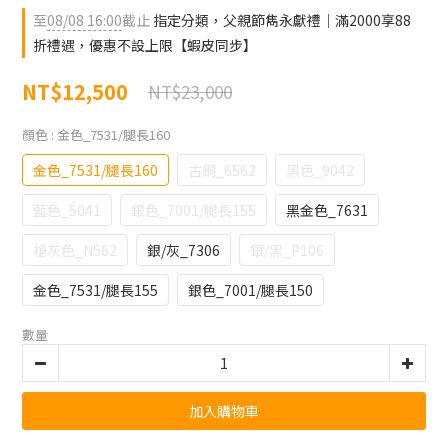
至
08/08 16:00
截止
指定分類，父親節雋永獻禮｜滿2000享88
折禮遇，優惠不設上限【蝦皮同步】
NT$12,500
NT$23,000
顏色
: 金色_7531/腿長160
金色_7531/腿長160
古銅_6562
黑色_9042
藍色_5041
銀色_7001/腿長155
黑金色_7631
槍灰色_N562
銀/灰_7306
銀/黑_P106
金色_7531/腿長155
銀色_7001/腿長150
數量
加入購物車