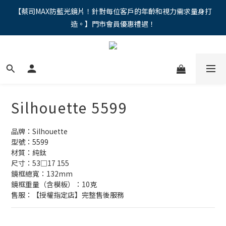
"馬年新章續寫，視界品味進階，限時禮遇 9 折無上限，12期分期
【蔡司MAX防藍光鏡片！針對每位客戶的年齡和視力需求量身打
造。】門市會員優惠禮遇！
免手續費。。
"馬年新章續寫，視界品味進階，限時禮遇 9 折無上限，12期分期
免手續費。。
Silhouette 5599
品牌：Silhouette
型號：5599
材質：純鈦
尺寸：53□17 155
鏡框總寬：132mm
鏡框重量（含模板）：10克
售服：【授權指定店】完整售後服務