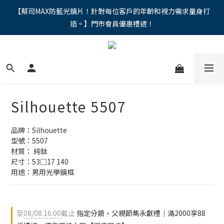
"馬年新章續寫，視界品味進階，限時禮遇 9 折無上限，12期分期
【蔡司MAX防藍光鏡片！針對每位客戶的年齡和視力需求量身打
造。】門市會員優惠禮遇！
免手續費。。
"馬年新章續寫，視界品味進階，限時禮遇 9 折無上限，12期分期
免手續費。。
Silhouette 5507
品牌：Silhouette
型號：5507
材質： 純鈦
尺寸：53□17 140
用途：男用光學鏡框
至
08/08 16:00
截止
指定分類，父親節雋永獻禮｜滿2000享88