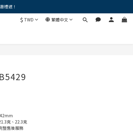
優惠禮遇！
。。
$
TWD
繁體中文
。。
B5429
42mm
.3克、22.3克
完整售後服務