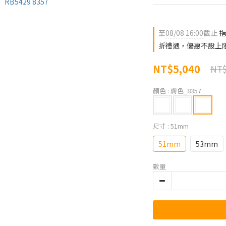
至
08/08 16:00
截止
指
折禮遇，優惠不設上
NT$5,040
NT$
顏色
: 膚色_8357
尺寸
: 51mm
51mm
53mm
數量