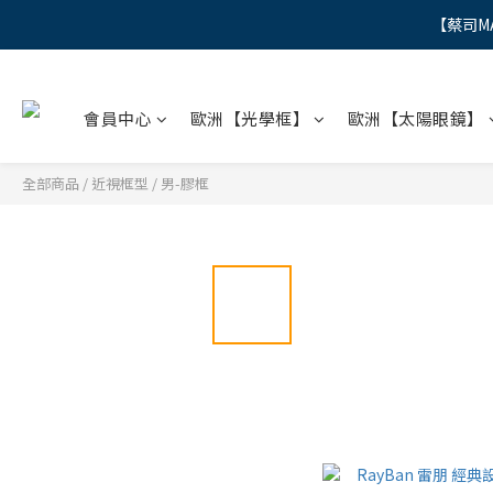
【蔡司M
"
"
會員中心
歐洲【光學框】
歐洲【太陽眼鏡】
全部商品
/
近視框型
/
男-膠框