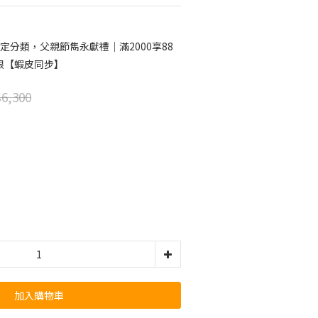
定分類，父親節雋永獻禮｜滿2000享88
限【蝦皮同步】
6,300
加入購物車