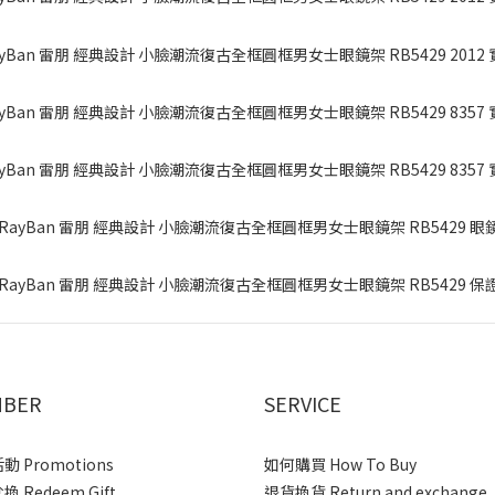
BER
SERVICE
 Promotions
如何購買 How To Buy
 Redeem Gift
退貨換貨 Return and exchange