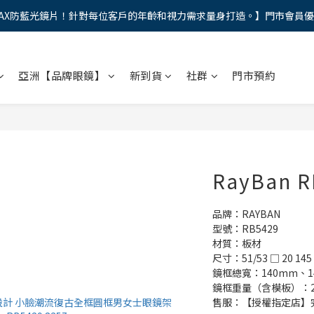
AX防藍光鏡片！針對每位客戶的年齡和視力需求量身打造。】門市會員
馬年新章續寫，視界品味進階，限時禮遇 9 折無上限，12期分期免手續費
馬年新章續寫，視界品味進階，限時禮遇 9 折無上限，12期分期免手續費
亞洲【品牌眼鏡】
新到貨
社群
門市預約
RayBan R
品牌：RAYBAN
型號：RB5429
材質：板材
尺寸：51/53 □ 20 145 
鏡框總寬：140mm、1
鏡框重量（含模板）：21
售服：【授權指定店】