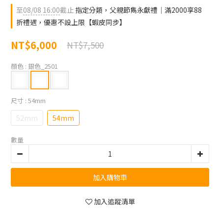
至
08/08 16:00
截止
指定分類，父親節雋永獻禮｜滿2000享88
折禮遇，優惠不設上限【蝦皮同步】
NT$6,000
NT$7,500
顏色
: 銀色_2501
尺寸
: 54mm
52mm
54mm
數量
加入購物車
加入追蹤清單