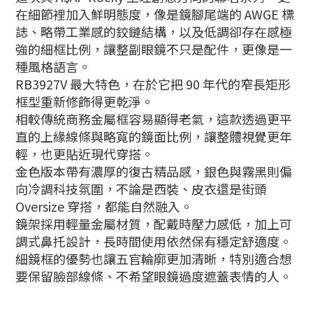
在細節裡加入鮮明態度，像是鏡腳尾端的 AWGE 標
誌、略帶工業感的鉸鏈結構，以及低調卻存在感極
強的細框比例，讓整副眼鏡不只是配件，更像是一
種風格語言。
RB3927V 最大特色，在於它把 90 年代的窄長矩形
框型重新修飾得更乾淨。
相較傳統商務金屬框容易顯得老氣，這款透過更平
直的上緣線條與略寬的鏡面比例，讓整體視覺更年
輕，也更貼近現代穿搭。
金色版本帶有濃厚的復古精品感，銀色與霧黑則偏
向冷調科技氛圍，不論是西裝、皮衣還是街頭
Oversize 穿搭，都能自然融入。
鏡架採用輕量金屬材質，配戴時壓力感低，加上可
調式鼻托設計，長時間使用依然保有穩定舒適度。
細鏡框的優勢也讓五官輪廓更加清晰，特別適合想
要保留臉部線條、不希望眼鏡過度遮蓋表情的人。