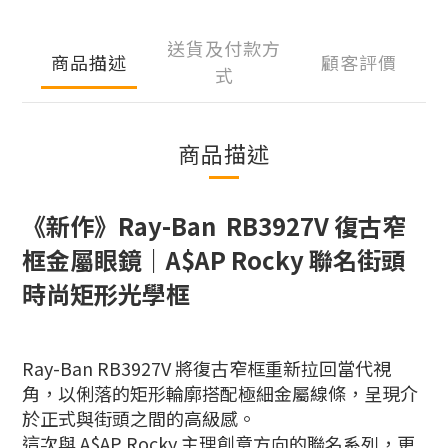
送貨及付款方
商品描述
顧客評價
式
商品描述
《新作》Ray-Ban RB3927V 復古窄
框金屬眼鏡｜A$AP Rocky 聯名街頭
時尚矩形光學框
Ray-Ban RB3927V 將復古窄框重新拉回當代視
角，以俐落的矩形輪廓搭配極細金屬線條，呈現介
於正式與街頭之間的高級感。
這次與 A$AP Rocky 主理創意方向的聯名系列，更