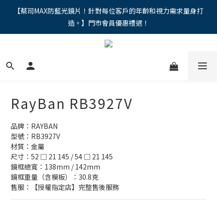
"馬年新章續寫，視界品味進階，限時禮遇 9 折無上限，12期分期
【蔡司MAX防藍光鏡片！針對每位客戶的年齡和視力需求量身打
造。】門市會員優惠禮遇！
免手續費。。
"馬年新章續寫，視界品味進階，限時禮遇 9 折無上限，12期分期
免手續費。。
RayBan RB3927V
品牌：RAYBAN
型號：RB3927V
材質：金屬
尺寸：52 □ 21 145 / 54 □ 21 145
鏡框總寬：138mm / 142mm
鏡框重量（含模板）：30.8克
售服：【授權指定店】完整售後服務