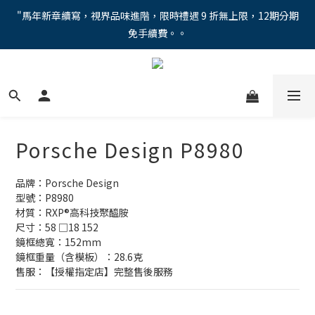
"馬年新章續寫，視界品味進階，限時禮遇 9 折無上限，12期分期
"馬年新章續寫，視界品味進階，限時禮遇 9 折無上限，12期分期
免手續費。。
免手續費。。
全新上市【全視線第九代變色鏡片GEN S】，門市配鏡享限時體驗
優惠價！
【蔡司MAX防藍光鏡片！針對每位客戶的年齡和視力需求量身打
造。】門市會員優惠禮遇！
Porsche Design P8980
"馬年新章續寫，視界品味進階，限時禮遇 9 折無上限，12期分期
免手續費。。
品牌：Porsche Design
型號：P8980
材質：RXP®高科技聚醯胺
尺寸：58 □18 152
鏡框總寬：152mm
鏡框重量（含模板）：28.6克
售服：【授權指定店】完整售後服務