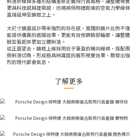
俐落折線與多邊形結構重新定義飛行員風格，讓整體視覺
更具科技感與建築感，彷彿將保時捷跑車的空氣力學線條
直接延伸至鏡框之上。
大尺寸鏡面設計帶來強烈的存在感，寬闊的鏡片比例不僅
能提供優異的遮陽效果，更能有效修飾臉部輪廓，讓整體
臉型看起來更加立體俐落。
從正面望去，鏡框上緣採用近乎筆直的橫向線條，搭配兩
側俐落切角，形成極具辨識度的盾形視覺效果，散發出強
烈的現代都會氣息。
了解更多