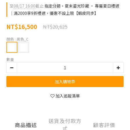
至
08/17 16:00
截止
指定分類，夏末鎏光珍藏 ‧ 專屬夏日禮遇
｜滿2000享9折禮遇，優惠不設上限【蝦皮同步】
NT$16,500
NT$20,625
顏色
: 黑色_C
數量
加入購物車
加入追蹤清單
送貨及付款方
商品描述
顧客評價
式