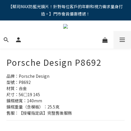
"馬年新章續寫，視界品味進階，限時禮遇 9 折無上限，12期分期
【蔡司MAX防藍光鏡片！針對每位客戶的年齡和視力需求量身打
造。】門市會員優惠禮遇！
免手續費。。
"馬年新章續寫，視界品味進階，限時禮遇 9 折無上限，12期分期
免手續費。。
Porsche Design P8692
品牌：Porsche Design
型號：P8692
材質：合金
尺寸：56□19 145
鏡框總寬：140mm
鏡框重量（含模板）：25.5克
售服：【授權指定店】完整售後服務