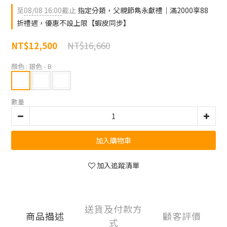
至
08/08 16:00
截止
指定分類，父親節雋永獻禮｜滿2000享88
折禮遇，優惠不設上限【蝦皮同步】
NT$16,660
NT$12,500
顏色
: 銀色 - B
數量
加入購物車
加入追蹤清單
送貨及付款方
商品描述
顧客評價
式