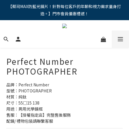
"馬年新章續寫，視界品味進階，限時禮遇 9 折無上限，12期分期
【蔡司MAX防藍光鏡片！針對每位客戶的年齡和視力需求量身打
造。】門市會員優惠禮遇！
免手續費。。
"馬年新章續寫，視界品味進階，限時禮遇 9 折無上限，12期分期
免手續費。。
Perfect Number
PHOTOGRAPHER
品牌：Perfect Number
型號：PHOTOGRAPHER
材質：純鈦
尺寸：55□15 138
用途：男用光學鏡框
售服：【授權指定店】完整售後服務
配鏡/ 禮物包裝請聯繫客服