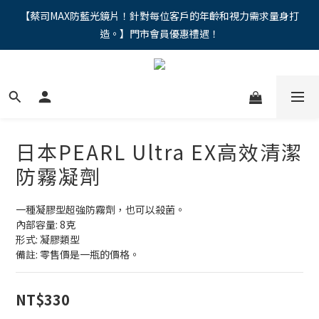
"馬年新章續寫，視界品味進階，限時禮遇 9 折無上限，12期分期
【蔡司MAX防藍光鏡片！針對每位客戶的年齡和視力需求量身打
造。】門市會員優惠禮遇！
免手續費。。
"馬年新章續寫，視界品味進階，限時禮遇 9 折無上限，12期分期
免手續費。。
日本PEARL Ultra EX高效清潔
防霧凝劑
一種凝膠型超強防霧劑，也可以殺菌。
內部容量: 8克
形式: 凝膠類型
備註: 零售價是一瓶的價格。
NT$330