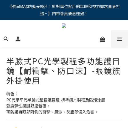
"馬年新章續寫，視界品味進階，限時禮遇 9 折無上限，12期分期
【蔡司MAX防藍光鏡片！針對每位客戶的年齡和視力需求量身打
造。】門市會員優惠禮遇！
免手續費。。
"馬年新章續寫，視界品味進階，限時禮遇 9 折無上限，12期分期
免手續費。。
半臉式PC光學製程多功能護目
鏡【耐衝擊、防口沫】-眼鏡族
外掛使用
特色：
PC光學平光半臉式超輕護目鏡. 標準鏡片製程及防污涂層
弧度彈性鏡腿舒適包覆，
可防護自眼部兩側的衝擊、風沙、灰塵等侵入危害。