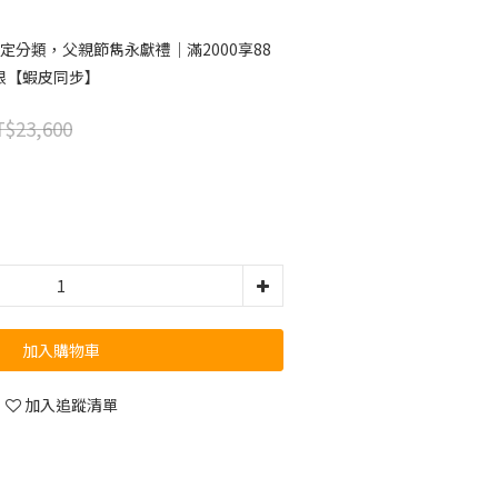
定分類，父親節雋永獻禮｜滿2000享88
限【蝦皮同步】
$23,600
加入購物車
加入追蹤清單