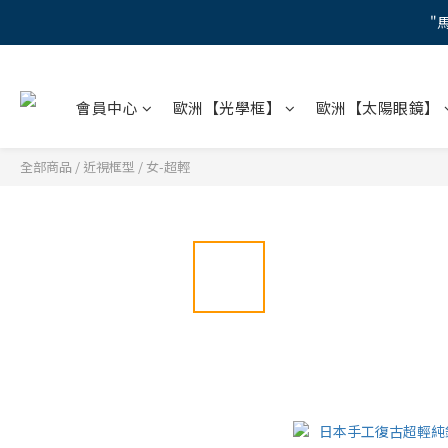
"
"
會員中心
歐洲【光學框】
歐洲【太陽眼鏡】
【蔡司M
"
全部商品
/
近視框型
/
女-超輕