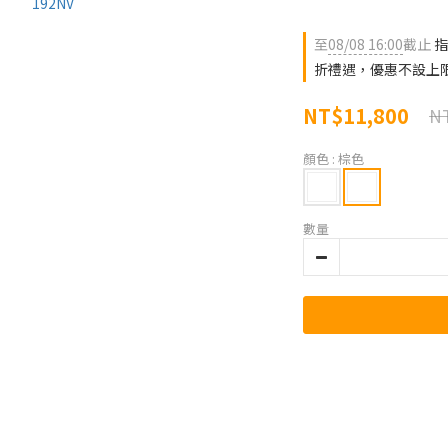
至
08/08 16:00
截止
指
折禮遇，優惠不設上
NT$11,800
NT
顏色
: 棕色
數量