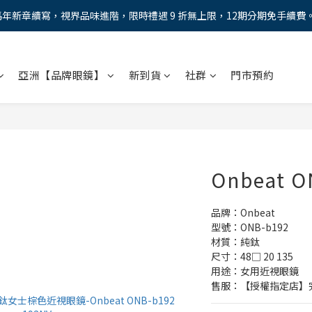
馬年新章續寫，視界品味進階，限時禮遇 9 折無上限，12期分期免手續費
馬年新章續寫，視界品味進階，限時禮遇 9 折無上限，12期分期免手續費
全新上市【全視線第九代變色鏡片GEN S】，門市配鏡享限時體驗優惠價
亞洲【品牌眼鏡】
新到貨
社群
門市預約
AX防藍光鏡片！針對每位客戶的年齡和視力需求量身打造。】門市會員
馬年新章續寫，視界品味進階，限時禮遇 9 折無上限，12期分期免手續費
Onbeat O
品牌：Onbeat
型號：ONB-b192
材質：純鈦
尺寸：48□ 20 135
用途：女用近視眼鏡
售服：【授權指定店】