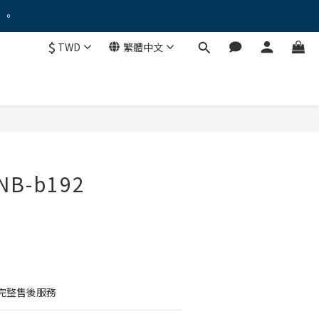
。。
。。
$
TWD
繁體中文
！
優惠禮遇！
。。
NB-b192
完整售後服務