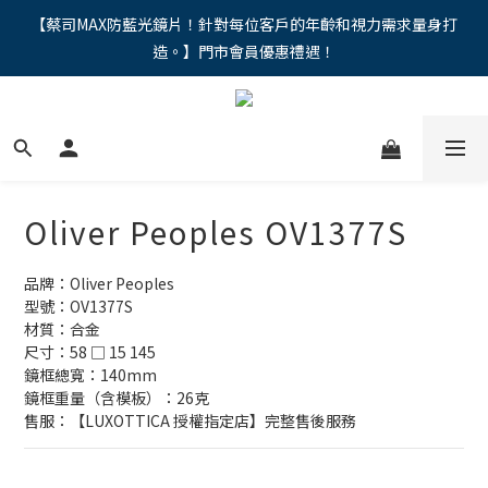
"馬年新章續寫，視界品味進階，限時禮遇 9 折無上限，12期分期
【蔡司MAX防藍光鏡片！針對每位客戶的年齡和視力需求量身打
造。】門市會員優惠禮遇！
免手續費。。
"馬年新章續寫，視界品味進階，限時禮遇 9 折無上限，12期分期
免手續費。。
Oliver Peoples OV1377S
品牌：Oliver Peoples
型號：OV1377S
材質：合金
尺寸：58 □ 15 145
鏡框總寬：140mm
鏡框重量（含模板）：26克
售服：【LUXOTTICA 授權指定店】完整售後服務