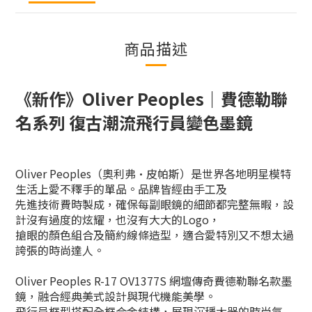
商品描述
《新作》Oliver Peoples｜費德勒聯
名系列 復古潮流飛行員變色墨鏡
Oliver Peoples（奧利弗·皮帕斯）是世界各地明星模特
生活上愛不釋手的單品。品牌皆經由手工及
先進技術費時製成，確保每副眼鏡的細節都完整無暇，
設
計沒有過度的炫耀，也沒有大大的Logo，
搶眼的顏色組合及簡約線條造型，適合愛特別又不想太過
誇張的時尚達人。
Oliver Peoples R-17 OV1377S 網壇傳奇費德勒聯名款墨
鏡，融合經典美式設計與現代機能美學。
飛行員框型搭配全框合金結構，展現沉穩大器的時尚氣