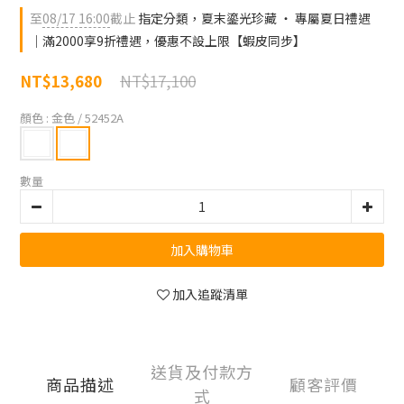
至
08/17 16:00
截止
指定分類，夏末鎏光珍藏 ‧ 專屬夏日禮遇
｜滿2000享9折禮遇，優惠不設上限【蝦皮同步】
NT$17,100
NT$13,680
顏色
: 金色 / 52452A
數量
加入購物車
加入追蹤清單
送貨及付款方
商品描述
顧客評價
式