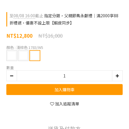
至
08/08 16:00
截止
指定分類，父親節雋永獻禮｜滿2000享88
折禮遇，優惠不設上限【蝦皮同步】
NT$16,000
NT$12,800
顏色
: 淺棕色 1783/W5
數量
加入購物車
加入追蹤清單
送貨及付款方