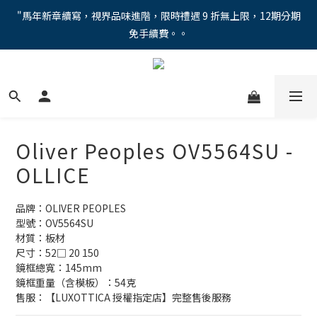
"馬年新章續寫，視界品味進階，限時禮遇 9 折無上限，12期分期
"馬年新章續寫，視界品味進階，限時禮遇 9 折無上限，12期分期
免手續費。。
免手續費。。
全新上市【全視線第九代變色鏡片GEN S】，門市配鏡享限時體驗
優惠價！
【蔡司MAX防藍光鏡片！針對每位客戶的年齡和視力需求量身打
造。】門市會員優惠禮遇！
Oliver Peoples OV5564SU -
"馬年新章續寫，視界品味進階，限時禮遇 9 折無上限，12期分期
OLLICE
免手續費。。
品牌：OLIVER PEOPLES
型號：OV5564SU
材質：板材
尺寸：52□ 20 150
鏡框總寬：145mm
鏡框重量（含模板）：54克
售服：【LUXOTTICA 授權指定店】完整售後服務