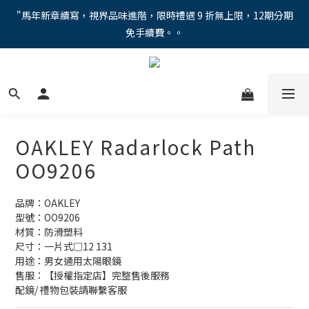
"馬年新章續寫，視界品味進階，限時禮遇 9 折無上限，12期分期
"馬年新章續寫，視界品味進階，限時禮遇 9 折無上限，12期分期
免手續費。。
免手續費。。
全新上市【全視線第九代變色鏡片GEN S】，門市配鏡享限時體驗
優惠價！
【蔡司MAX防藍光鏡片！針對每位客戶的年齡和視力需求量身打
造。】門市會員優惠禮遇！
OAKLEY Radarlock Path
"馬年新章續寫，視界品味進階，限時禮遇 9 折無上限，12期分期
OO9206
免手續費。。
品牌：OAKLEY
型號：OO9206
材質：防滑塑料
尺寸：一片式□12 131 
用途：男女通用太陽眼鏡
售服：【授權指定店】完整售後服務
配鏡/ 禮物包裝請聯繫客服