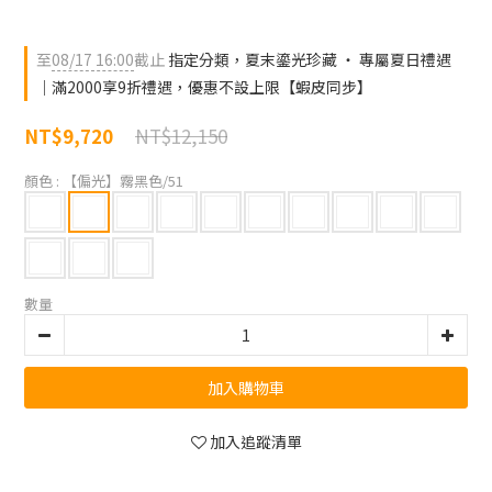
至
08/17 16:00
截止
指定分類，夏末鎏光珍藏 ‧ 專屬夏日禮遇
｜滿2000享9折禮遇，優惠不設上限【蝦皮同步】
NT$12,150
NT$9,720
顏色
: 【偏光】霧黑色/51
數量
加入購物車
加入追蹤清單