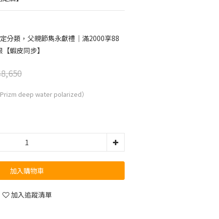
定分類，父親節雋永獻禮｜滿2000享88
限【蝦皮同步】
8,650
zm deep water polarized）
加入購物車
加入追蹤清單