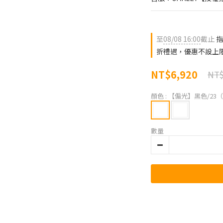
至
08/08 16:00
截止
指
折禮遇，優惠不設上
NT$6,920
NT$
顏色
: 【偏光】黑色/23（Pri
數量