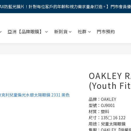
AX防藍光鏡片！針對每位客戶的年齡和視力需求量身打造。】門市會員
馬年新章續寫，視界品味進階，限時禮遇 9 折無上限，12期分期免手續費
馬年新章續寫，視界品味進階，限時禮遇 9 折無上限，12期分期免手續費
亞洲【品牌眼鏡】
新到貨
社群
門市預約
OAKLEY R
(Youth Fi
品牌：OAKLEY 
型號：OJ9001
材質：塑料
尺寸：135□ 16 122
用途：兒童太陽眼鏡
售服：OAKLEY【授權