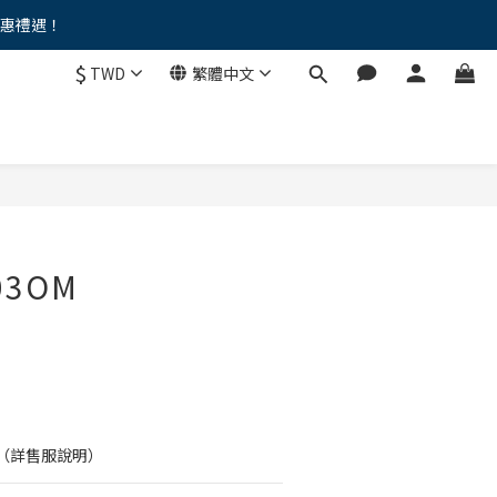
優惠禮遇！
。。
$
TWD
繁體中文
。。
 03OM
（詳售服說明）