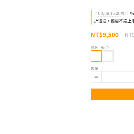
至
08/08 16:00
截止
指
折禮遇，優惠不設上
NT$9,500
NT$
顏色
: 藍色
數量