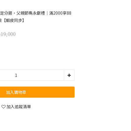
定分類，父親節雋永獻禮｜滿2000享88
限【蝦皮同步】
19,000
加入購物車
加入追蹤清單