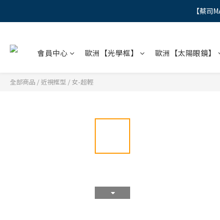
【蔡司M
"
"
會員中心
歐洲【光學框】
歐洲【太陽眼鏡】
全部商品
/
近視框型
/
女-超輕