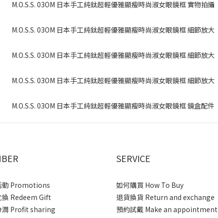
BER
SERVICE
 Promotions
如何購買 How To Buy
 Redeem Gift
退貨換貨 Return and exchange
 Profit sharing
預約試戴 Make an appointment