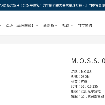
AX防藍光鏡片！針對每位客戶的年齡和視力需求量身打造。】門市會員
馬年新章續寫，視界品味進階，限時禮遇 9 折無上限，12期分期免手續費
馬年新章續寫，視界品味進階，限時禮遇 9 折無上限，12期分期免手續費
亞洲【品牌眼鏡】
新到貨
社群
門市預約
M.O.S.S.
品牌：M.O.S.S.
型號：03OM
材質：純鈦
尺寸：51○16 135
用途：女用光學鏡框
售服：公司貨完整售服