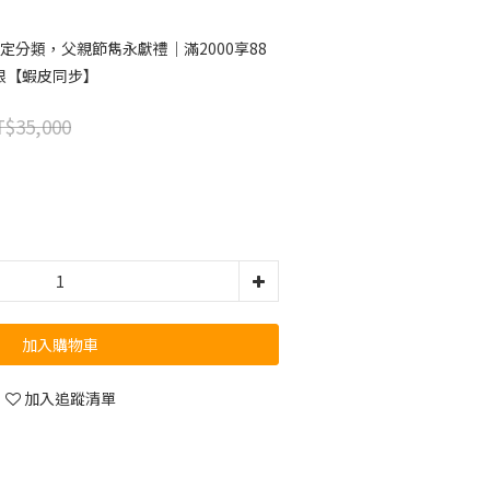
定分類，父親節雋永獻禮｜滿2000享88
限【蝦皮同步】
$35,000
加入購物車
加入追蹤清單