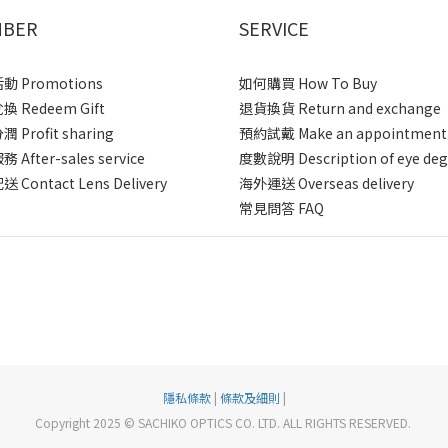
BER
SERVICE
 Promotions
如何購買 How To Buy
 Redeem Gift
退貨換貨 Return and exchange
 Profit sharing
預約試戴 Make an appointment
After-sales service
度數說明 Description of eye deg
 Contact Lens Delivery
海外運送 Overseas delivery
常見問答 FAQ
隱私條款
|
條款及細則
|
Copyright 2025 © SACHIKO OPTICS CO. LTD. ALL RIGHTS RESERVED.