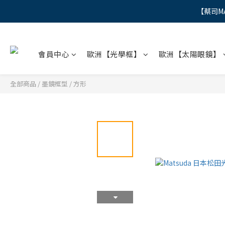
【蔡司M
"
"
會員中心
歐洲【光學框】
歐洲【太陽眼鏡】
全部商品
/
墨鏡框型
/
方形