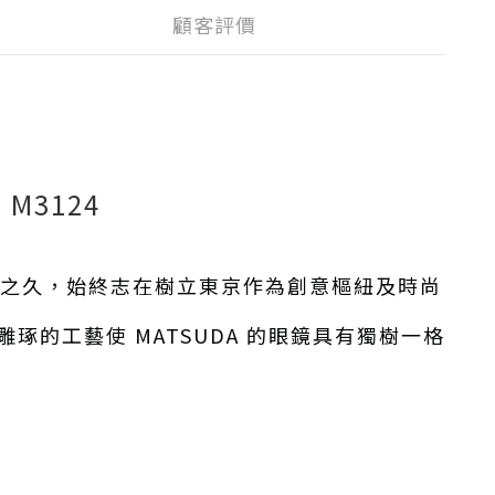
顧客評價
鏡
M3124
世紀之久，始終志在樹立東京作為創意樞紐及時尚
的工藝使 MATSUDA 的眼鏡具有獨樹一格