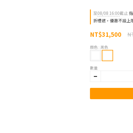
至
08/08 16:00
截止
指
折禮遇，優惠不設上
NT$31,500
NT
顏色
: 黑色
數量