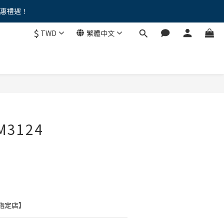
優惠禮遇！
。。
$
TWD
繁體中文
。。
M3124
權指定店】