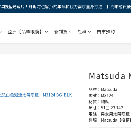
AX防藍光鏡片！針對每位客戶的年齡和視力需求量身打造。】門市會員
馬年新章續寫，視界品味進階，限時禮遇 9 折無上限，12期分期免手續費
馬年新章續寫，視界品味進階，限時禮遇 9 折無上限，12期分期免手續費
亞洲【品牌眼鏡】
新到貨
社群
門市預約
Matsuda 
品牌：Matsuda
型號：M3124
材質：純鈦
尺寸：51□ 23 142
用途：男女用太陽眼鏡
售服：Matsuda【授