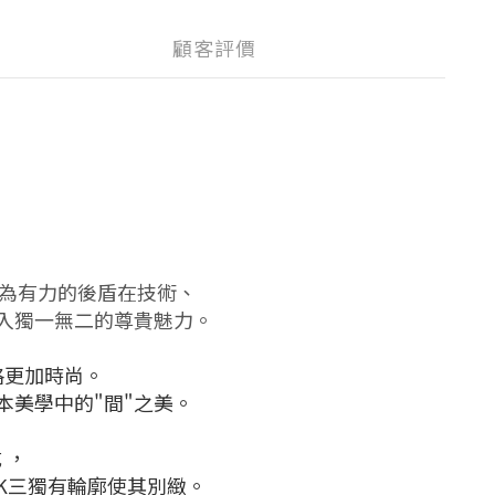
顧客評價
作為有力的後盾在技術、
入獨一無二的尊貴魅力。
格更加時尚。
美學中的"間"之美。
 ，
K三獨有輪廓使其別緻。