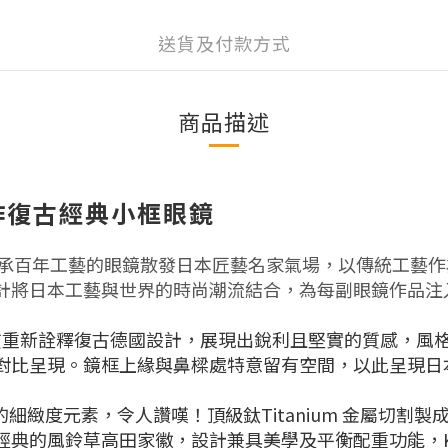
送貨及付款方式
商品描述
手作復古經典小框
眼鏡
，傳承百年工藝的眼鏡散發日本匠藝名家氣場，以傳統工藝
計將日本工藝與世界的時尚潮流結合，為每副眼鏡作品注
屬材質重新詮釋復古德國設計，展現出銳利且堅實的質感，風
對比呈現。鏡框上緣與鼻樑處特意留有空間，以此呈現日本
緻度元素，令人讚嘆！頂級鈦Titanium 金屬切割製成
經典的風鈴草高田家徽，
設計兼具美學及平衡配重功能，