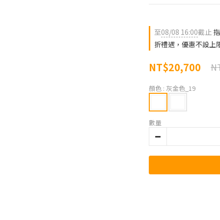
至
08/08 16:00
截止
指
折禮遇，優惠不設上
NT$20,700
NT
顏色
: 灰金色_19
數量