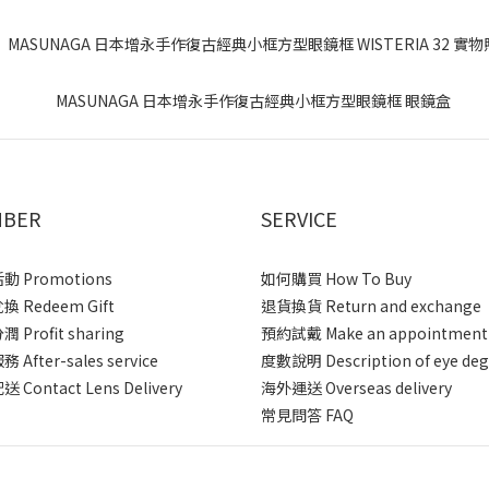
BER
SERVICE
 Promotions
如何購買 How To Buy
 Redeem Gift
退貨換貨 Return and exchange
 Profit sharing
預約試戴 Make an appointment
After-sales service
度數說明 Description of eye deg
 Contact Lens Delivery
海外運送 Overseas delivery
常見問答 FAQ