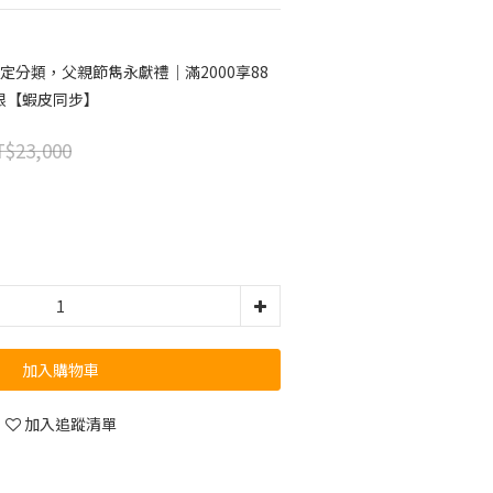
定分類，父親節雋永獻禮｜滿2000享88
限【蝦皮同步】
$23,000
加入購物車
加入追蹤清單