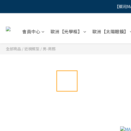
【蔡司M
"
"
會員中心
歐洲【光學框】
歐洲【太陽眼鏡】
全部商品
/
近視框型
/
男-商務