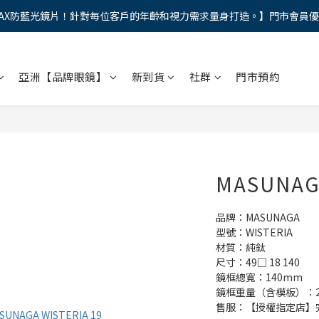
AX防藍光鏡片！針對每位客戶的年齡和視力需求量身打造。】門市會員
馬年新章續寫，視界品味進階，限時禮遇 9 折無上限，12期分期免手續費
馬年新章續寫，視界品味進階，限時禮遇 9 折無上限，12期分期免手續費
亞洲【品牌眼鏡】
新到貨
社群
門市預約
MASUNAG
品牌：MASUNAGA
型號：WISTERIA
材質：純鈦
尺寸：49□ 18 140
鏡框總寬：140mm
鏡框重量（含模板）：23
售服：【授權指定店】