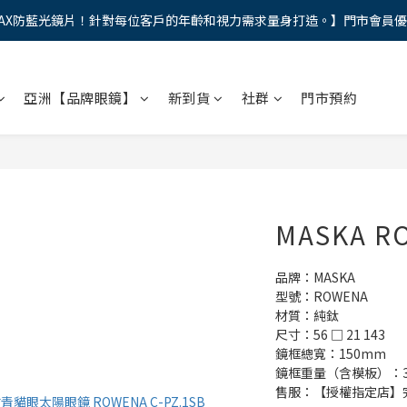
AX防藍光鏡片！針對每位客戶的年齡和視力需求量身打造。】門市會員
馬年新章續寫，視界品味進階，限時禮遇 9 折無上限，12期分期免手續費
馬年新章續寫，視界品味進階，限時禮遇 9 折無上限，12期分期免手續費
亞洲【品牌眼鏡】
新到貨
社群
門市預約
MASKA R
品牌：MASKA 
型號：ROWENA
材質：純鈦
尺寸：56 □ 21 143
鏡框總寬：150mm
鏡框重量（含模板）：32
售服：【授權指定店】