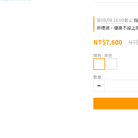
至
08/08 16:00
截止
指
折禮遇，優惠不設上
NT$7,600
NT$
顏色
: 黑色
數量