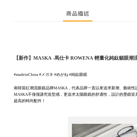
商品描述
【新作】MASKA
-
馬仕卡
ROWENA
輕量化純鈦貓眼潮
#madeinChina #メガネ #めがね #純鈦眼鏡
南韓當紅潮流眼鏡品牌MASKA，代表品牌一直以來追求新潮、藝術
MASKA不僅僅講究造型感，更追求太陽眼鏡的舒適性，設計的墨鏡
超高的時尚配件！