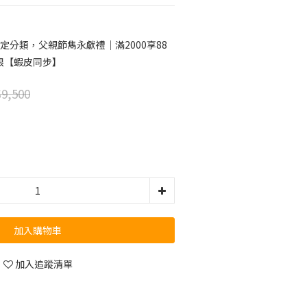
定分類，父親節雋永獻禮｜滿2000享88
限【蝦皮同步】
9,500
加入購物車
加入追蹤清單