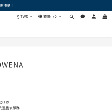
優惠禮遇！
。。
$
TWD
繁體中文
。。
OWENA
.8克
完整售後服務