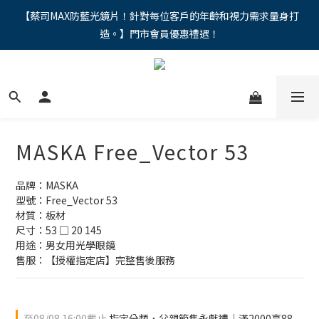
"馬年新章續寫，視界品味進階，限時禮遇 9 折無上限，12期分期
【蔡司MAX防藍光鏡片！針對每位客戶的年齡和視力需求量身打
造。】門市會員優惠禮遇！
免手續費。。
"馬年新章續寫，視界品味進階，限時禮遇 9 折無上限，12期分期
免手續費。。
MASKA Free_Vector 53
品牌：MASKA 
型號：Free_Vector 53
材質：板材
尺寸：53 □ 20 145
用途：男女用光學眼鏡
售服：【授權指定店】完整售後服務
至
08/08 16:00
截止
指定分類，父親節雋永獻禮｜滿2000享88