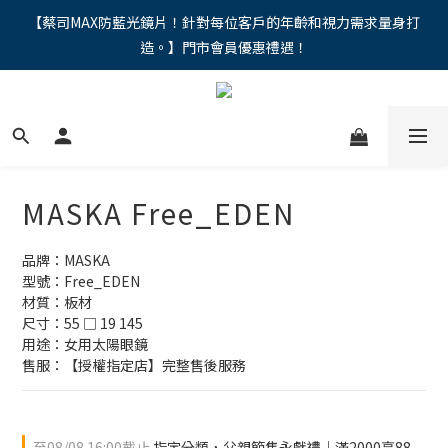
"馬年新章續寫，視界品味進階，限時禮遇 9 折無上限，12期分期
【蔡司MAX防藍光鏡片！針對每位客戶的年齡和視力需求量身打
造。】門市會員優惠禮遇！
免手續費。。
"馬年新章續寫，視界品味進階，限時禮遇 9 折無上限，12期分期
免手續費。。
MASKA Free_EDEN
品牌：MASKA 
型號：Free_EDEN
材質：板材
尺寸：55 □ 19 145
用途：女用太陽眼鏡
售服：【授權指定店】完整售後服務
至
08/08 16:00
截止
指定分類，父親節雋永獻禮｜滿2000享88