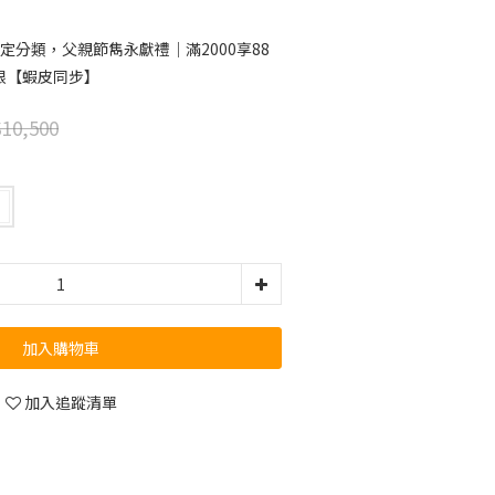
定分類，父親節雋永獻禮｜滿2000享88
限【蝦皮同步】
10,500
加入購物車
加入追蹤清單