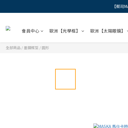
【蔡司M
"
"
會員中心
歐洲【光學框】
歐洲【太陽眼鏡】
全部商品
/
墨鏡框型
/
圓形