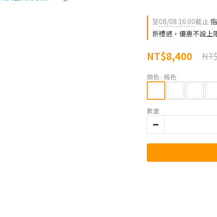
至
08/08 16:00
截止
指
折禮遇，優惠不設上
NT$8,400
NT$
顏色
: 褐色
數量