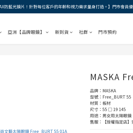
AX防藍光鏡片！針對每位客戶的年齡和視力需求量身打造。】門市會員
馬年新章續寫，視界品味進階，限時禮遇 9 折無上限，12期分期免手續費
馬年新章續寫，視界品味進階，限時禮遇 9 折無上限，12期分期免手續費
亞洲【品牌眼鏡】
新到貨
社群
門市預約
MASKA Fr
品牌：MASKA 
型號：Free_BURT 55 
材質：板材
尺寸：55 □ 19 145
用途：男女用太陽眼鏡
售服：【授權指定店】