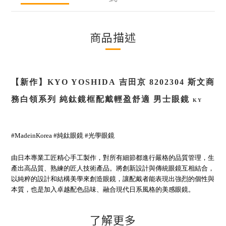
商品描述
【新作】
KYO YOSHIDA
吉田京
8202304
斯文
商
務白領系列 純鈦鏡框配戴輕盈舒適 男士眼鏡
KY
#MadeinKorea
#純鈦眼鏡
#光學眼鏡
由日本專業工匠精心手工製作，對所有細節都進行嚴格的品質管理，生
產出高品質、熟練的匠人技術產品。將創新設計與傳統眼鏡互相結合，
以純粹的設計和結構美學來創造眼鏡，讓配戴者能表現出強烈的個性與
本質，也是加入卓越配色品味、融合現代日系風格的美感眼鏡。
了解更多