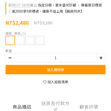
至
08/17 16:00
截止
指定分類，夏末鎏光珍藏 ‧ 專屬夏日禮遇
｜滿2000享9折禮遇，優惠不設上限【蝦皮同步】
NT$2,480
NT$3,100
顏色
: 黑色_C1
數量
加入購物車
加入追蹤清單
送貨及付款方
商品描述
顧客評價
式