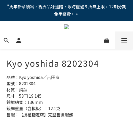
"馬年新章續寫，視界品味進階，限時禮遇 9 折無上限，12期分期
"馬年新章續寫，視界品味進階，限時禮遇 9 折無上限，12期分期
免手續費。。
免手續費。。
全新上市【全視線第九代變色鏡片GEN S】，門市配鏡享限時體驗
優惠價！
【蔡司MAX防藍光鏡片！針對每位客戶的年齡和視力需求量身打
造。】門市會員優惠禮遇！
Kyo yoshida 8202304
"馬年新章續寫，視界品味進階，限時禮遇 9 折無上限，12期分期
免手續費。。
品牌：Kyo yoshida／吉田京
型號：8202304
材質：純鈦
尺寸：53□ 19 145
鏡框總寬：136mm
鏡框重量（含模板）：12.1克
售服：【授權指定店】完整售後服務