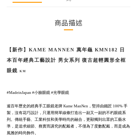
商品描述
【新作】
KAME MANNEN
萬年龜
KMN182
日
本百年經典工藝設計 男女系列 復古超輕圓形全框
眼鏡
KM
#MadeinJapan
#小臉眼鏡
#光學眼鏡
逾百年歷史的經典手工眼鏡老牌 Kame ManNen，堅持由鐵匠 100% 手
製，沒有花巧設計，只運用簡單線條打造出一副又一副的不朽眼鏡系
列。
傳統手藝、工業科技和美學時尚的融合，更顯獨到出眾的工藝水
準，是追求細節、務實而講究的配戴者，不僅為了度數配戴，而是成為
風雅的時尚飾件。