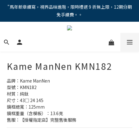
"馬年新章續寫，視界品味進階，限時禮遇 9 折無上限，12期分期
"馬年新章續寫，視界品味進階，限時禮遇 9 折無上限，12期分期
免手續費。。
免手續費。。
全新上市【全視線第九代變色鏡片GEN S】，門市配鏡享限時體驗
優惠價！
【蔡司MAX防藍光鏡片！針對每位客戶的年齡和視力需求量身打
造。】門市會員優惠禮遇！
Kame ManNen KMN182
"馬年新章續寫，視界品味進階，限時禮遇 9 折無上限，12期分期
免手續費。。
品牌：Kame ManNen
型號：KMN182
材質：純鈦
尺寸：43□ 24 145
鏡框總寬：125mm
鏡框重量（含模板）：13.6克
售服：【授權指定店】完整售後服務