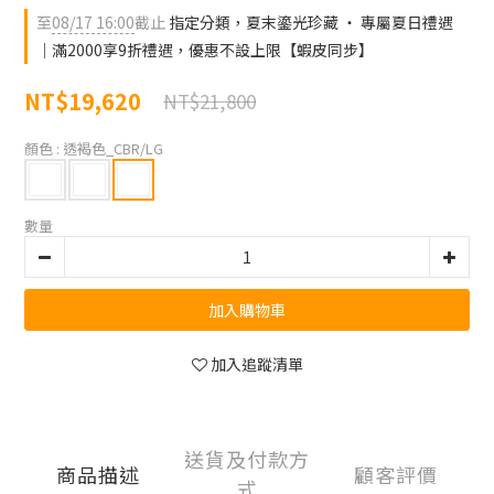
至
08/17 16:00
截止
指定分類，夏末鎏光珍藏 ‧ 專屬夏日禮遇
｜滿2000享9折禮遇，優惠不設上限【蝦皮同步】
NT$19,620
NT$21,800
顏色
: 透褐色_CBR/LG
數量
加入購物車
加入追蹤清單
送貨及付款方
商品描述
顧客評價
式